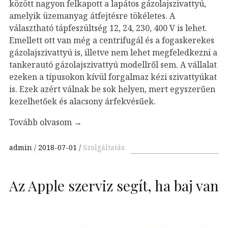
között nagyon felkapott a lapátos gázolajszivattyú,
amelyik üzemanyag átfejtésre tökéletes. A
választható tápfeszültség 12, 24, 230, 400 V is lehet.
Emellett ott van még a centrifugál és a fogaskerekes
gázolajszivattyú is, illetve nem lehet megfeledkezni a
tankerautó gázolajszivattyú modellről sem. A vállalat
ezeken a típusokon kívül forgalmaz kézi szivattyúkat
is. Ezek azért válnak be sok helyen, mert egyszerűen
kezelhetőek és alacsony árfekvésűek.
Tovább olvasom
→
admin
2018-07-01
Szolgáltatás
Az Apple szerviz segít, ha baj van