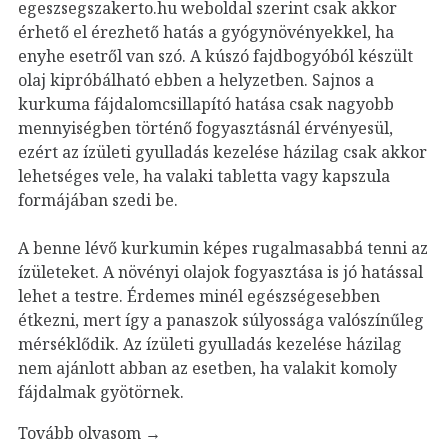
egeszsegszakerto.hu weboldal szerint csak akkor
érhető el érezhető hatás a gyógynövényekkel, ha
enyhe esetről van szó. A kúszó fajdbogyóból készült
olaj kipróbálható ebben a helyzetben. Sajnos a
kurkuma fájdalomcsillapító hatása csak nagyobb
mennyiségben történő fogyasztásnál érvényesül,
ezért az ízületi gyulladás kezelése házilag csak akkor
lehetséges vele, ha valaki tabletta vagy kapszula
formájában szedi be.
A benne lévő kurkumin képes rugalmasabbá tenni az
ízületeket. A növényi olajok fogyasztása is jó hatással
lehet a testre. Érdemes minél egészségesebben
étkezni, mert így a panaszok súlyossága valószínűleg
mérséklődik. Az ízületi gyulladás kezelése házilag
nem ajánlott abban az esetben, ha valakit komoly
fájdalmak gyötörnek.
Tovább olvasom
→