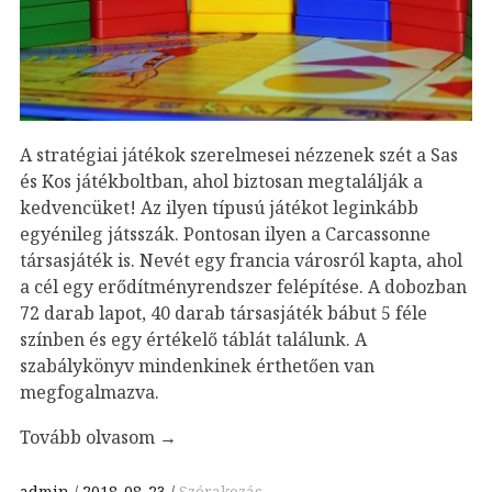
A stratégiai játékok szerelmesei nézzenek szét a Sas
és Kos játékboltban, ahol biztosan megtalálják a
kedvencüket! Az ilyen típusú játékot leginkább
egyénileg játsszák. Pontosan ilyen a Carcassonne
társasjáték is. Nevét egy francia városról kapta, ahol
a cél egy erődítményrendszer felépítése. A dobozban
72 darab lapot, 40 darab társasjáték bábut 5 féle
színben és egy értékelő táblát találunk. A
szabálykönyv mindenkinek érthetően van
megfogalmazva.
Tovább olvasom
→
admin
2018-08-23
Szórakozás