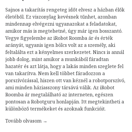
Sajnos a takarítás rengeteg időt elvesz a házban élők
életéből. Ez viszonylag kevésnek tűnhet, azonban
mindennap elvégezni ugyanazokat a feladatokat,
amikor más is megtehetné, úgy már igen bosszantó.
Vegye figyelembe az iRobot Roomba ár és érték
arányát, ugyanis igen bölcs volt az a személy, aki
feltalálta ezt a kényelmes szerkezetet. Nincs is annál
jobb dolog, mint amikor a munkából fáradtan
hazatér és azt látja, hogy a lakás minden szeglete fel
van takarítva. Nem kell többet fáradozzon a
porszívózással, hiszen ott van kéznél a robotporszívó,
ami minden háziasszony társává válik. Az iRobot
Roomba ár megtalálható az interneten, egészen
pontosan a Robotguru honlapján. Itt megtekintheti a
különböző termékeket és azoknak funkcióit.
Tovább olvasom
→