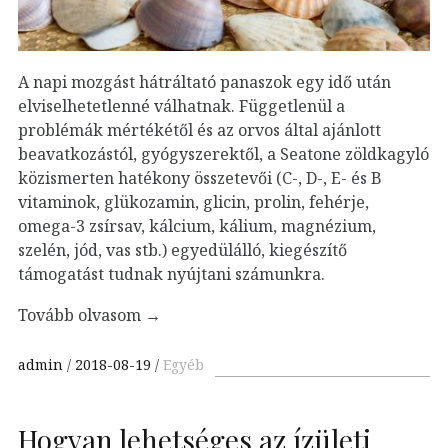
A napi mozgást hátráltató panaszok egy idő után
elviselhetetlenné válhatnak. Függetlenül a
problémák mértékétől és az orvos által ajánlott
beavatkozástól, gyógyszerektől, a Seatone zöldkagyló
közismerten hatékony összetevői (C-, D-, E- és B
vitaminok, glükozamin, glicin, prolin, fehérje,
omega-3 zsírsav, kálcium, kálium, magnézium,
szelén, jód, vas stb.) egyedülálló, kiegészítő
támogatást tudnak nyújtani számunkra.
Tovább olvasom
→
admin
2018-08-19
Egyéb
Hogyan lehetséges az ízületi