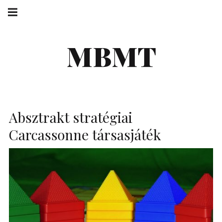
Skip
Main
navigation
to
Menu
content
MBMT
Absztrakt stratégiai
Carcassonne társasjáték