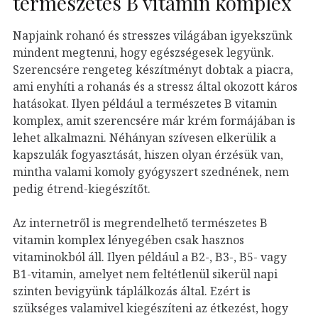
természetes B vitamin komplex
Napjaink rohanó és stresszes világában igyekszünk
mindent megtenni, hogy egészségesek legyünk.
Szerencsére rengeteg készítményt dobtak a piacra,
ami enyhíti a rohanás és a stressz által okozott káros
hatásokat. Ilyen például a természetes B vitamin
komplex, amit szerencsére már krém formájában is
lehet alkalmazni. Néhányan szívesen elkerülik a
kapszulák fogyasztását, hiszen olyan érzésük van,
mintha valami komoly gyógyszert szednének, nem
pedig étrend-kiegészítőt.
Az internetről is megrendelhető természetes B
vitamin komplex lényegében csak hasznos
vitaminokból áll. Ilyen például a B2-, B3-, B5- vagy
B1-vitamin, amelyet nem feltétlenül sikerül napi
szinten bevigyünk táplálkozás által. Ezért is
szükséges valamivel kiegészíteni az étkezést, hogy