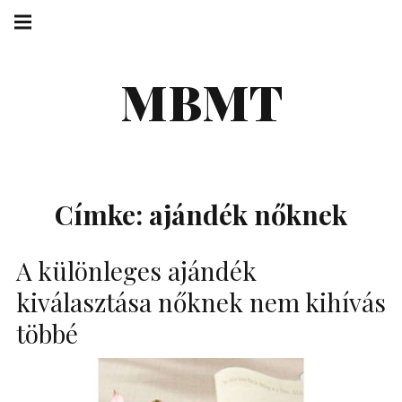
Skip
Main
navigation
to
Menu
content
MBMT
Címke:
ajándék nőknek
A különleges ajándék
kiválasztása nőknek nem kihívás
többé