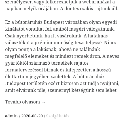
személyesen vagy felkereshetjük a webáruházat a
nap bármelyik órájában. A döntés csakis rajtunk áll.
Ez a bútoráruház Budapest városában olyan egyedi
kínálatot vonultat fel, amiből megéri válogatnunk.
Csak nyerhetünk, ha itt vásárolunk. A hatalmas
választékot a prémiumminőség teszi teljessé. Nincs
olyan pontja a lakásnak, ahová ne találnánk
megfelelő elemeket és mindezt remek áron. A neves
gyártóktól származó termékek sajátos
formatervezéssel bírnak és kifejezetten a hosszú
élettartam jegyében születtek. A bútoráruház
Budapest területén ezért biztosan azt tudja nyújtani,
amit elvárunk tőle, szemernyi kétségünk sem lehet.
Tovább olvasom
→
admin
2020-08-20
Szolgáltatás