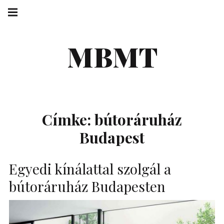
Skip
Main
navigation
to
Menu
content
MBMT
Címke:
bútoráruház
Budapest
Egyedi kínálattal szolgál a
bútoráruház Budapesten