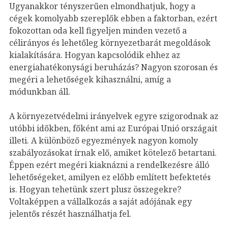
Ugyanakkor tényszerűen elmondhatjuk, hogy a
cégek komolyabb szereplők ebben a faktorban, ezért
fokozottan oda kell figyeljen minden vezető a
célirányos és lehetőleg környezetbarát megoldások
kialakítására. Hogyan kapcsolódik ehhez az
energiahatékonysági beruházás? Nagyon szorosan és
megéri a lehetőségek kihasználni, amíg a
módunkban áll.
A környezetvédelmi irányelvek egyre szigorodnak az
utóbbi időkben, főként ami az Európai Unió országait
illeti. A különböző egyezmények nagyon komoly
szabályozásokat írnak elő, amiket kötelező betartani.
Éppen ezért megéri kiaknázni a rendelkezésre álló
lehetőségeket, amilyen ez előbb említett befektetés
is. Hogyan tehetünk szert plusz összegekre?
Voltaképpen a vállalkozás a saját adójának egy
jelentős részét használhatja fel.