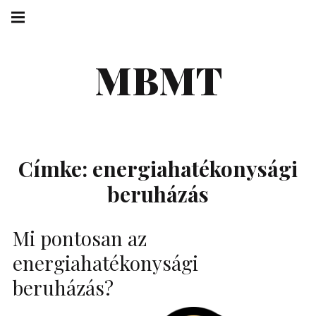
Skip
Main
navigation
to
Menu
content
MBMT
Címke:
energiahatékonysági
beruházás
Mi pontosan az
energiahatékonysági
beruházás?