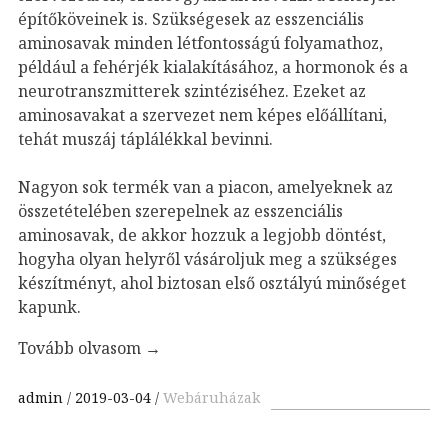
építőköveinek is. Szükségesek az esszenciális
aminosavak minden létfontosságú folyamathoz,
például a fehérjék kialakításához, a hormonok és a
neurotranszmitterek szintéziséhez. Ezeket az
aminosavakat a szervezet nem képes előállítani,
tehát muszáj táplálékkal bevinni.
Nagyon sok termék van a piacon, amelyeknek az
összetételében szerepelnek az esszenciális
aminosavak, de akkor hozzuk a legjobb döntést,
hogyha olyan helyről vásároljuk meg a szükséges
készítményt, ahol biztosan első osztályú minőséget
kapunk.
Tovább olvasom
→
admin
2019-03-04
Webáruházak