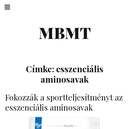
Skip
Main
navigation
to
Menu
content
MBMT
Címke:
esszenciális
aminosavak
Fokozzák a sportteljesítményt az
esszenciális aminosavak