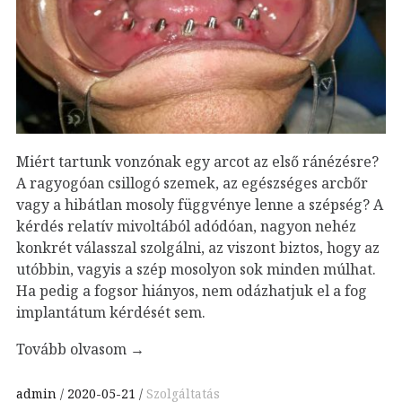
Miért tartunk vonzónak egy arcot az első ránézésre?
A ragyogóan csillogó szemek, az egészséges arcbőr
vagy a hibátlan mosoly függvénye lenne a szépség? A
kérdés relatív mivoltából adódóan, nagyon nehéz
konkrét válasszal szolgálni, az viszont biztos, hogy az
utóbbin, vagyis a szép mosolyon sok minden múlhat.
Ha pedig a fogsor hiányos, nem odázhatjuk el a fog
implantátum kérdését sem.
Tovább olvasom
→
admin
2020-05-21
Szolgáltatás