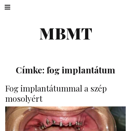
Skip
Main
navigation
to
Menu
content
MBMT
Címke:
fog implantátum
Fog implantátummal a szép
mosolyért