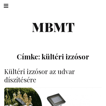
Skip
Main
navigation
to
Menu
content
MBMT
Címke:
kültéri izzósor
Kültéri izzósor az udvar
díszítésére