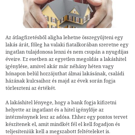
Az átlagfizetésből aligha lehetne összegyűjteni egy
lakás árát, főleg ha valaki fiatalkorában szeretne egy
ingatlan tulajdonosa lenni és nem csupán a nyugdíjas
éveire. Ez esetben az egyetlen megoldás a lakáshitel
igénylése, amivel akár már néhány héten vagy
hónapon belül hozzájuthat álmai lakásának, családi
házának kulcsaihoz és majd az évek során fogja
törleszteni az értékét.
A lakáshitel lényege, hogy a bank fogja kifizetni
helyette az ingatlant és a hitel igénylője az
intézménynek lesz az adósa. Ehhez egy pontos tervet
készítenek el, amit mindkét fél el kell fogadjon és
teljesíteniük kell a megszabott feltételeket is.