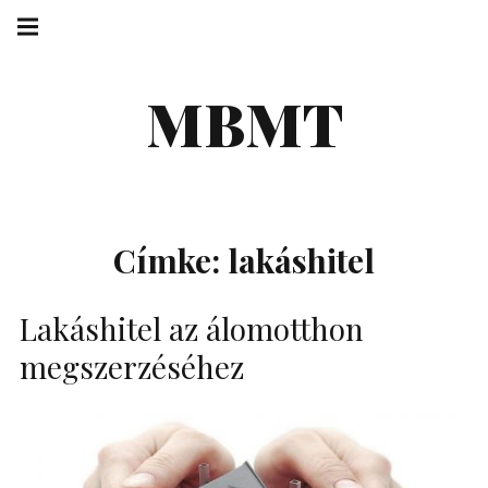
Skip
Main
navigation
to
Menu
content
MBMT
Címke:
lakáshitel
Lakáshitel az álomotthon
megszerzéséhez