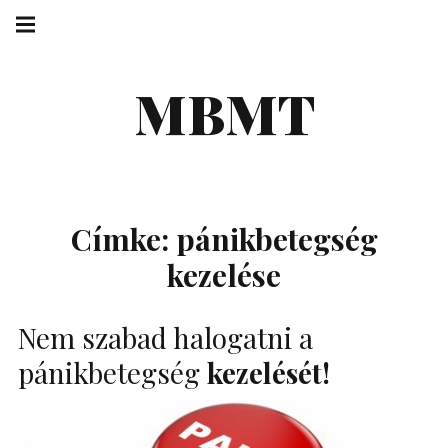
Skip
Main
navigation
to
Menu
content
MBMT
Címke:
pánikbetegség
kezelése
Nem szabad halogatni a
pánikbetegség
kezelését!