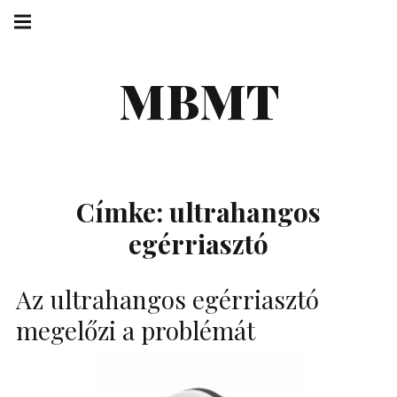
Skip
Main
navigation
to
Menu
content
MBMT
Címke:
ultrahangos
egérriasztó
Az ultrahangos egérriasztó
megelőzi a problémát