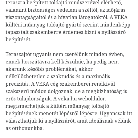
teraszra beépített tolóajtó rendszerével elérhető,
valamint biztonságos védelem a széltől, az időjárás
viszontagságaitól és a hívatlan látogatóktól. A VEKA
kültéri műanyag tolóajtó gyártó szerint mindenképp
tapasztalt szakemberre érdemes bízni a nyílászáró
beépítését.
Teraszajtót ugyanis nem cserélünk minden évben,
ennek hosszútávra kell készülnie, ha pedig nem
akarunk később problémákat, akkor
nélkülözhetetlen a szaktudás és a maximális
precizitás. A VEKA cég szakemberei rendkívül
szakszerű módon dolgoznak, de a megbízhatóság is
erős tulajdonságuk. A veka.hu weboldalon
megismerhetjük a kültéri műanyag tolóajtó
beépítésének menetét lépésről lépésre. Ugyancsak itt
választhatjuk ki a nyílászárót, amit ideálisnak vélünk
az otthonunkba.