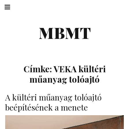
Skip
Main
navigation
to
Menu
content
MBMT
Címke:
VEKA kültéri
műanyag tolóajtó
A kültéri műanyag tolóajtó
beépítésének a menete