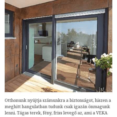
Otthonunk nyújtja számunkra a biztonságot, hiszen a
meghitt hangulatban tudunk csak igazán önmagunk
lenni. Tágas terek, fény, friss levegő az, ami a VEKA