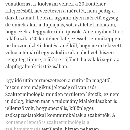
vonatkozást is kiolvasni vélnek a 20 konténer
kifejezésből, nevezetesen a méretét, nem pedig a
darabszámát. Létezik ugyanis ilyen méretű egység,
de ennek akár a duplája is, sőt, azt lehet mondani,
hogy ezek a leggyakoribb típusok. Amennyiben Ön is
találkozik a 20 konténer kifejezéssel, semmiképpen
ne hozzon üzleti döntést anélkül, hogy ne értekezett
volna a témáról egy valódi szakmabelivel, hiszen
rengeteg tippre, trükkre rájöhet, ha valaki segít az
alapfogalmak tisztázásában.
Egy idő után természetesen a rutin jön magától,
hiszen nem mágikus jelenségről van szó!
Szakterminológia minden területen létezik, ez nem
új dolog, hiszen már a tudomány kialakulásakor is
jellemző volt, hogy speciális, különleges
szókapcsolatokkal kommunikáltak a szakértők. A
konténer lépcső is szakterminológia a
szállítmányozás
területén, hiszen nehezen