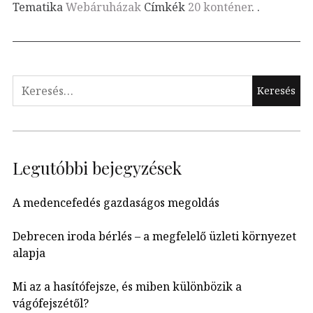
Tematika
Webáruházak
Címkék
20 konténer
.
.
Keresés:
Legutóbbi bejegyzések
A medencefedés gazdaságos megoldás
Debrecen iroda bérlés – a megfelelő üzleti környezet
alapja
Mi az a hasítófejsze, és miben különbözik a
vágófejszétől?