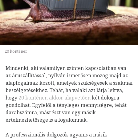
20 konténer
Mindenki, aki valamilyen szinten kapcsolatban van
az áruszállítással, nyilván ismerősen mozog majd az
alapfogalmak között, amelyek szükségesek a szakmai
beszélgetésekhez. Tehát, ha valaki azt látja leírva,
hogy
20 konténer, akkor alapvetően
két dologra
gondolhat. Egyfelől a tényleges mennyiségre, tehát
darabszámra, másrészt van egy másik
értelmezhetősége is a fogalomnak.
A professzionális dolgozók ugyanis a másik