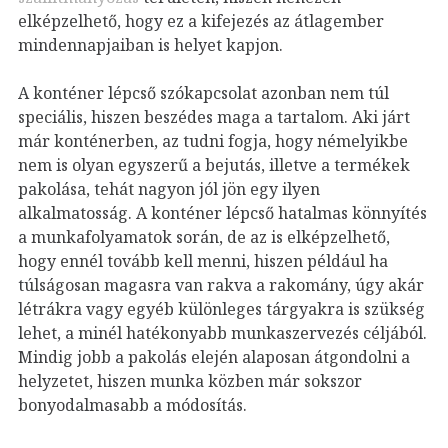
elképzelhető, hogy ez a kifejezés az átlagember
mindennapjaiban is helyet kapjon.
A konténer lépcső szókapcsolat azonban nem túl
speciális, hiszen beszédes maga a tartalom. Aki járt
már konténerben, az tudni fogja, hogy némelyikbe
nem is olyan egyszerű a bejutás, illetve a termékek
pakolása, tehát nagyon jól jön egy ilyen
alkalmatosság. A konténer lépcső hatalmas könnyítés
a munkafolyamatok során, de az is elképzelhető,
hogy ennél tovább kell menni, hiszen például ha
túlságosan magasra van rakva a rakomány, úgy akár
létrákra vagy egyéb különleges tárgyakra is szükség
lehet, a minél hatékonyabb munkaszervezés céljából.
Mindig jobb a pakolás elején alaposan átgondolni a
helyzetet, hiszen munka közben már sokszor
bonyodalmasabb a módosítás.