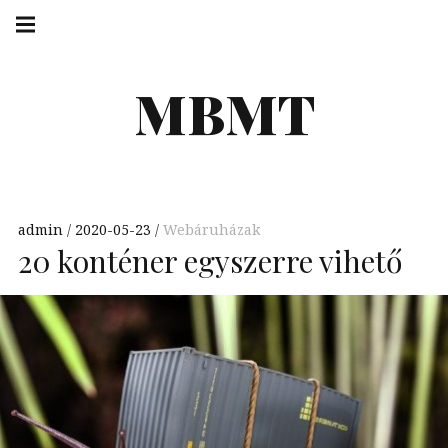
Skip
Main
navigation
to
Menu
content
MBMT
admin
2020-05-23
Webáruházak
20 konténer egyszerre vihető