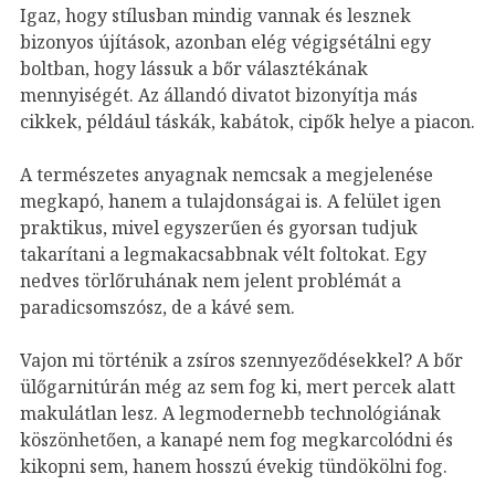
Igaz, hogy stílusban mindig vannak és lesznek
bizonyos újítások, azonban elég végigsétálni egy
boltban, hogy lássuk a bőr választékának
mennyiségét. Az állandó divatot bizonyítja más
cikkek, például táskák, kabátok, cipők helye a piacon.
A természetes anyagnak nemcsak a megjelenése
megkapó, hanem a tulajdonságai is. A felület igen
praktikus, mivel egyszerűen és gyorsan tudjuk
takarítani a legmakacsabbnak vélt foltokat. Egy
nedves törlőruhának nem jelent problémát a
paradicsomszósz, de a kávé sem.
Vajon mi történik a zsíros szennyeződésekkel? A bőr
ülőgarnitúrán még az sem fog ki, mert percek alatt
makulátlan lesz. A legmodernebb technológiának
köszönhetően, a kanapé nem fog megkarcolódni és
kikopni sem, hanem hosszú évekig tündökölni fog.