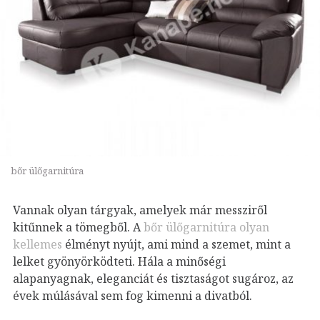
bőr ülőgarnitúra
Vannak olyan tárgyak, amelyek már messziről
kitűnnek a tömegből. A
bőr ülőgarnitúra olyan
kellemes
élményt nyújt, ami mind a szemet, mint a
lelket gyönyörködteti. Hála a minőségi
alapanyagnak, eleganciát és tisztaságot sugároz, az
évek múlásával sem fog kimenni a divatból.