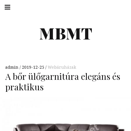
Skip
Main
navigation
to
Menu
content
MBMT
admin
2019-12-25
Webáruházak
A bőr ülőgarnitúra elegáns és
praktikus