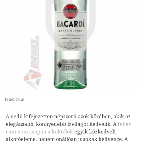
fehér rum
A nedű kifejezetten népszerű azok körében, akik az
elegánsabb, könnyedebb ízvilágot kedvelik. A
fehér
rum nem csupán a koktélok
egyik közkedvelt
alkotóeleme, hanem önállóan is sokak kedvence. A