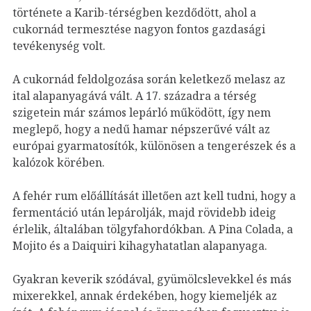
története a Karib-térségben kezdődött, ahol a
cukornád termesztése nagyon fontos gazdasági
tevékenység volt.
A cukornád feldolgozása során keletkező melasz az
ital alapanyagává vált. A 17. századra a térség
szigetein már számos lepárló működött, így nem
meglepő, hogy a nedű hamar népszerűvé vált az
európai gyarmatosítók, különösen a tengerészek és a
kalózok körében.
A fehér rum előállítását illetően azt kell tudni, hogy a
fermentáció után lepárolják, majd rövidebb ideig
érlelik, általában tölgyfahordókban. A Pina Colada, a
Mojito és a Daiquiri kihagyhatatlan alapanyaga.
Gyakran keverik szódával, gyümölcslevekkel és más
mixerekkel, annak érdekében, hogy kiemeljék az