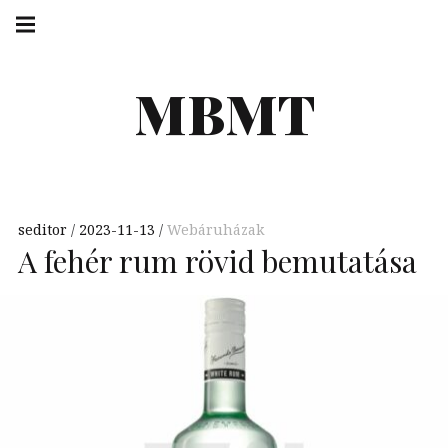
Skip
Main
navigation
to
Menu
content
MBMT
seditor
2023-11-13
Webáruházak
A fehér rum rövid bemutatása