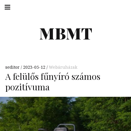
Skip
Main
navigation
to
Menu
content
MBMT
seditor
2023-05-12
Webáruházak
A felülős fűnyíró számos
pozitívuma