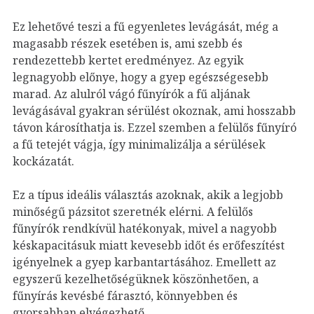
Ez lehetővé teszi a fű egyenletes levágását, még a
magasabb részek esetében is, ami szebb és
rendezettebb kertet eredményez. Az egyik
legnagyobb előnye, hogy a gyep egészségesebb
marad. Az alulról vágó fűnyírók a fű aljának
levágásával gyakran sérülést okoznak, ami hosszabb
távon károsíthatja is. Ezzel szemben a felülős fűnyíró
a fű tetejét vágja, így minimalizálja a sérülések
kockázatát.
Ez a típus ideális választás azoknak, akik a legjobb
minőségű pázsitot szeretnék elérni. A felülős
fűnyírók rendkívül hatékonyak, mivel a nagyobb
késkapacitásuk miatt kevesebb időt és erőfeszítést
igényelnek a gyep karbantartásához. Emellett az
egyszerű kezelhetőségüknek köszönhetően, a
fűnyírás kevésbé fárasztó, könnyebben és
gyorsabban elvégezhető.