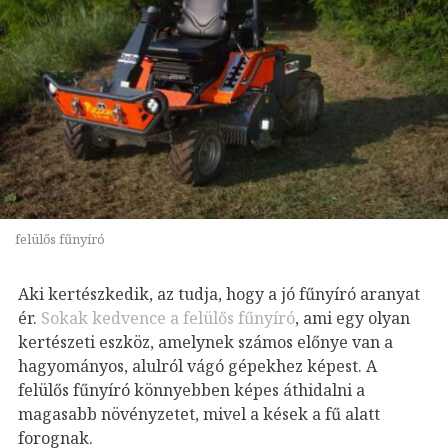
felülős fűnyíró
Aki kertészkedik, az tudja, hogy a jó fűnyíró aranyat
ér.
Sokak kedvence a felülős fűnyíró
, ami egy olyan
kertészeti eszköz, amelynek számos előnye van a
hagyományos, alulról vágó gépekhez képest. A
felülős fűnyíró könnyebben képes áthidalni a
magasabb növényzetet, mivel a kések a fű alatt
forognak.