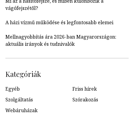
Mi az a hasítófejsze, és miben különbözik a
vágófejszétől?
A házi vízmű működése és legfontosabb elemei
Mellnagyobbítás ára 2026-ban Magyarországon:
aktuális irányok és tudnivalók
Kategóriák
Egyéb
Friss hírek
Szolgáltatás
Szórakozás
Webáruházak