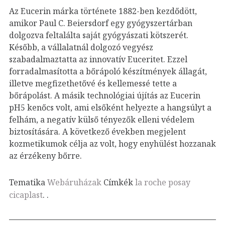
Az Eucerin márka története 1882-ben kezdődött,
amikor Paul C. Beiersdorf egy gyógyszertárban
dolgozva feltalálta saját gyógyászati kötszerét.
Később, a vállalatnál dolgozó vegyész
szabadalmaztatta az innovatív Euceritet. Ezzel
forradalmasította a bőrápoló készítmények állagát,
illetve megfizethetővé és kellemessé tette a
bőrápolást. A másik technológiai újítás az Eucerin
pH5 kenőcs volt, ami elsőként helyezte a hangsúlyt a
felhám, a negatív külső tényezők elleni védelem
biztosítására. A következő években megjelent
kozmetikumok célja az volt, hogy enyhülést hozzanak
az érzékeny bőrre.
Tematika
Webáruházak
Címkék
la roche posay
cicaplast
.
.