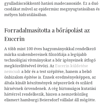
gyulladáscsökkentő hatású madecassoside. Ez a duó
csodákat művel az epidermisz megnyugtatásában és
mélyen hidratálásában.
Forradalmasította a bőrápolást az
Eucerin
A több mint 100 éves hagyományokkal rendelkező
márka szakembereinek filozófiája a legújabb
technológiai vívmányokat a bőr igényeinek átfogó
megközelítésével ötvözi. Az
Eucerin küldetése
nemcsak
a bőr és a test szépítése, hanem a belső
önbizalom építése is. Ennek eredményeképpen, az
általa kínált készítmények népszerűek és szilárd
hírnévnek örvendenek. A cég biztonságos kutatási
háttérrel rendelkezik, hiszen a nemzetközileg
elismert hamburgi Beiersdorf vállalat áll mögötte.