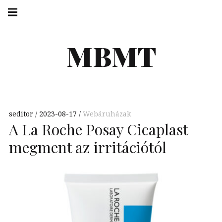
Skip
Main
navigation
to
Menu
content
MBMT
seditor
2023-08-17
Webáruházak
A La Roche Posay Cicaplast
megment az irritációtól