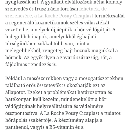
nyugtassák azt. A gyulladt elváltozások néha komoly
szenvedés és frusztráció forrásai
lehetnek, de
szerencsére, a La Roche Posay Cicaplast
termékcsalád
a regeneráló kozmetikumok széles választékát
vezette be, amelyek újjáépítik a bőr védőgátját. A
hidegebb hónapok, amelyekből éghajlati
térségünkben sokkal több van, mint a
melegebbekből, rengeteg bajt hoznak magukkal a
bőrnek. Az egyik ilyen a zavaró szárazság, sőt, a
fájdalmas repedezés is.
Például a mosószerekben vagy a mosogatószerekben
található erős összetevők is okozhatják ezt az
állapotot. Ezeket a problémákat határozottan és
hatékonyan kell kezelni, mindenekelőtt a bőr
védőgátjának helyreállítására és védelmére
összpontosítva. A La Roche Posay Cicaplast a tudatos
bőrápolás szakértője. A készítmény alapja a
panthenol, vagyis a B5-vitamin és a