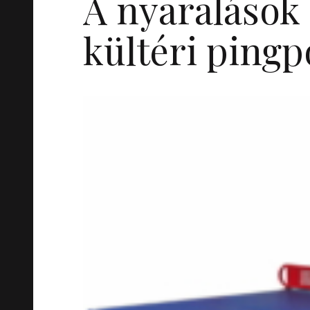
A nyaralások 
kültéri pingp