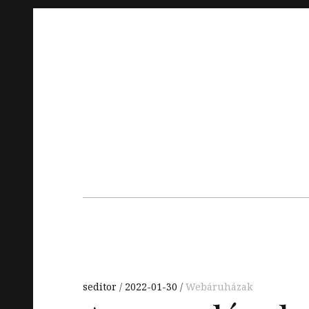
Skip
to
content
Main
navigation
seditor
2022-01-30
Webáruházak