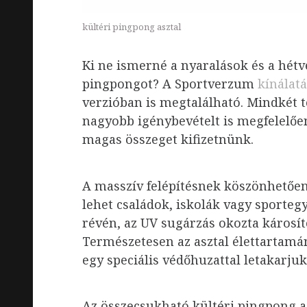
kültéri pingpong asztal
Ki ne ismerné a nyaralások és a hétv
pingpongot? A Sportverzum
kínálatá
verzióban is megtalálható. Mindkét 
nagyobb igénybevételt is megfelelőe
magas összeget kifizetnünk.
A masszív felépítésnek köszönhetően,
lehet családok, iskolák vagy sporteg
révén, az UV sugárzás okozta károsít
Természetesen az asztal élettartamá
egy speciális védőhuzattal letakarjuk
Az összecsukható kültéri pingpong a