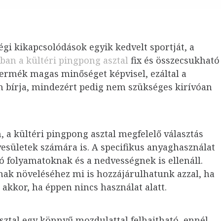
égi kikapcsolódások egyik kedvelt sportját, a
ban a kültéri pingpong asztal
fix és összecsukható
termék magas minőséget képvisel, ezáltal a
n bírja, mindezért pedig nem szükséges kirívóan
 a kültéri pingpong asztal megfelelő választás
yesületek számára is.
A specifikus anyaghasználat
ó folyamatoknak és a nedvességnek is ellenáll.
nak növeléséhez mi is hozzájárulhatunk azzal, ha
 akkor, ha éppen nincs használat alatt.
sztal egy könnyű mozdulattal felhajtható, ennél