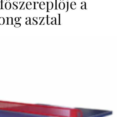
főszereplője a
ong asztal