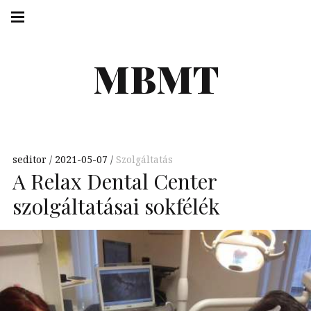
Skip
Main
navigation
to
Menu
content
MBMT
seditor
2021-05-07
Szolgáltatás
A Relax Dental Center
szolgáltatásai sokfélék