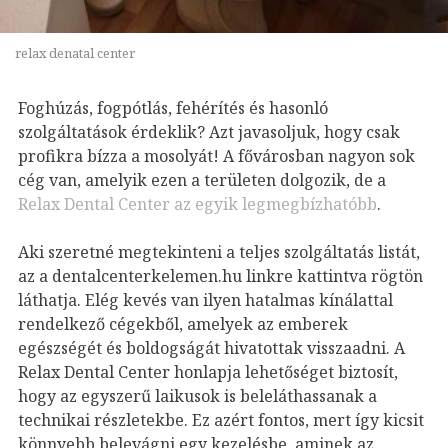
relax denatal center
Foghúzás, fogpótlás, fehérítés és hasonló
szolgáltatások érdeklik? Azt javasoljuk, hogy csak
profikra bízza a mosolyát! A fővárosban nagyon sok
cég van, amelyik ezen a területen dolgozik, de a
Relax Dental Center az egyik legmegbízhatóbb
.
Aki szeretné megtekinteni a teljes szolgáltatás listát,
az a dentalcenterkelemen.hu linkre kattintva rögtön
láthatja. Elég kevés van ilyen hatalmas kínálattal
rendelkező cégekből, amelyek az emberek
egészségét és boldogságát hivatottak visszaadni.
A
Relax Dental Center honlapja lehetőséget biztosít,
hogy az egyszerű laikusok is beleláthassanak a
technikai részletekbe. Ez azért fontos, mert így kicsit
könnyebb belevágni egy kezelésbe, aminek az