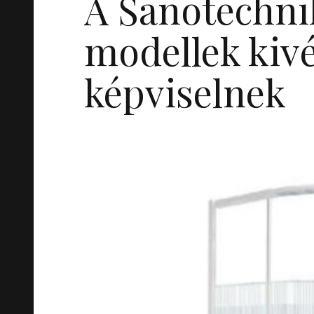
A Sanotechni
modellek kiv
képviselnek