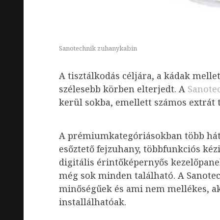
Sanotechnik zuhanykabin
A tisztálkodás céljára, a kádak mell
szélesebb körben elterjedt. A
Sanotec
kerül sokba, emellett számos extrát 
A prémiumkategóriásokban több hát-
esőztető fejzuhany, többfunkciós kéz
digitális érintőképernyős kezelőpanel
még sok minden található. A Sanotec
minőségűek és ami nem mellékes, ak
installálhatóak.