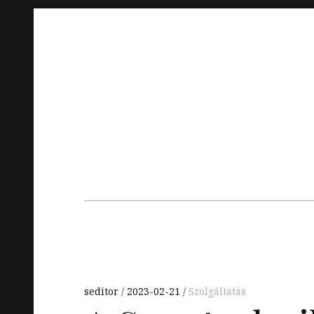
Skip
to
content
Main
navigation
seditor
2023-02-21
Szolgáltatás