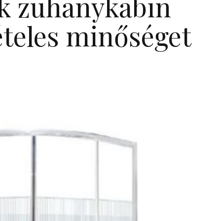
k zuhanykabin
ételes minőséget