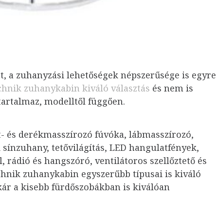
ett, a zuhanyzási lehetőségek népszerűsége is egyre
hnik zuhanykabin kiváló választás
és nem is
tartalmaz, modelltől függően.
 és derékmasszírozó fúvóka, lábmasszírozó,
i sínzuhany, tetővilágítás, LED hangulatfények,
, rádió és hangszóró, ventilátoros szellőztető és
hnik zuhanykabin egyszerűbb típusai is kiváló
ár a kisebb fürdőszobákban is kiválóan