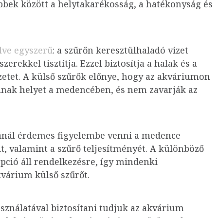
többek között a helytakarékosság, a hatékonyság és
lve egyszerű
: a szűrőn keresztülhaladó vizet
rekkel tisztítja. Ezzel biztosítja a halak és a
etet. A külső szűrők előnye, hogy az akváriumon
alnak helyet a medencében, és nem zavarják az
sánál érdemes figyelembe venni a medence
t, valamint a szűrő teljesítményét. A különböző
ció áll rendelkezésre, így mindenki
kvárium külső szűrőt.
sználatával biztosítani tudjuk az akvárium