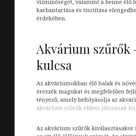
vízminőségét, valamint a benne élő 
karbantartása és tisztítása elenged
érdekében.
Akvárium szűrők –
kulcsa
Az akváriumokban élő halak és növén
érezzék magukat és megfelelően fejlő
tényező, amely befolyásolja az akvár
akvárium szűrők ebben játszanak ku
Az akvárium szűrők kiválasztásakor 