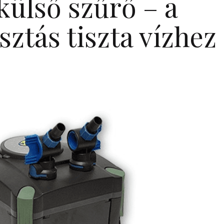
külső szűrő – a
sztás tiszta vízhez