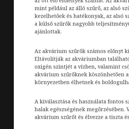
az ott élő élőlények számát. Az akvá
mint például az álló szűrő, az alsó s
kezelhetőek és hatékonyak, az alsó 
a külső szűrők nagyobb teljesítmény
ajánlottak.
Az akvárium szűrők számos előnyt k
Eltávolítják az akváriumban találhat
oxigén szintjét a vízben, valamint csö
akvárium szűrőknek köszönhetően az
környezetben élhetnek és boldogulh
A kiválasztása és használata fontos 
halak egészségének megőrzésében. V
akvárium szűrőt és élvezze a tiszta 