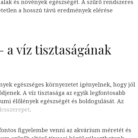
halak és növények egészségét. A szűrő rendszeres
hetetlen a hosszú távú eredmények elérése
 a víz tisztaságának
yek egészséges környezetet igényelnek, hogy jól
djenek. A víz tisztasága az egyik legfontosabb
iumi élőlények egészségét és boldogulását. Az
lcsszerepet
.
fontos figyelembe venni az akvárium méretét és