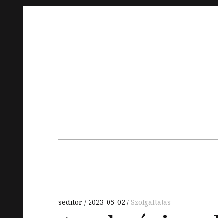
Skip
to
content
Main
navigation
seditor
2023-05-02
Szolgáltatás