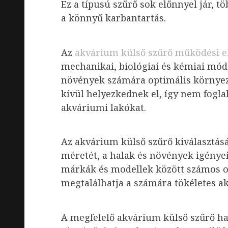
Ez a típusú szűrő sok előnnyel jár, 
a könnyű karbantartás.
Az
akvárium külső szűrő működési e
mechanikai, biológiai és kémiai módsze
növények számára optimális környez
kívül helyezkednek el, így nem fogl
akváriumi lakókat.
Az akvárium külső szűrő kiválasztá
méretét, a halak és növények igényei
márkák és modellek között számos op
megtalálhatja a számára tökéletes a
A megfelelő akvárium külső szűrő ha