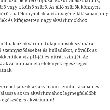
rium szűrők eltérő típusai közül választhatunk,
zűrő vagy a külső szűrő. Az álló szűrők könnyen
szűrők hatékonyabbak a víz oxigénellátásában, míg
űek és kifejezetten nagy akváriumokhoz
ínálnak az akvárium tulajdonosok számára.
ó szennyeződéseket és hulladékot, növelik az
kkentik a víz pH-ját és nitrát szintjét. Az
 akváriumban élő élőlények egészséges
atnak.
szerepet játszik az akvárium fenntartásában és a
álassza az Ön akváriumához legmegfelelőbb
és egészséges akváriumot!