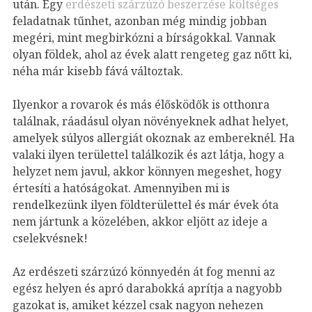
után. Egy
erdészeti szárzúzó beszerzése költséges
feladatnak tűnhet, azonban még mindig jobban
megéri, mint megbirkózni a bírságokkal. Vannak
olyan földek, ahol az évek alatt rengeteg gaz nőtt ki,
néha már kisebb fává változtak.
Ilyenkor a rovarok és más élősködők is otthonra
találnak, ráadásul olyan növényeknek adhat helyet,
amelyek súlyos allergiát okoznak az embereknél. Ha
valaki ilyen területtel találkozik és azt látja, hogy a
helyzet nem javul, akkor könnyen megeshet, hogy
értesíti a hatóságokat. Amennyiben mi is
rendelkezünk ilyen földterülettel és már évek óta
nem jártunk a közelében, akkor eljött az ideje a
cselekvésnek!
Az erdészeti szárzúzó könnyedén át fog menni az
egész helyen és apró darabokká aprítja a nagyobb
gazokat is, amiket kézzel csak nagyon nehezen