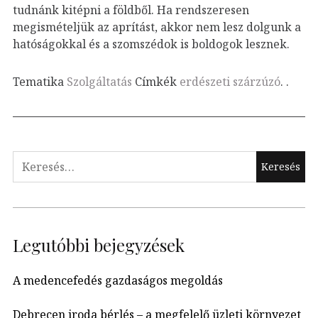
tudnánk kitépni a földből. Ha rendszeresen
megismételjük az aprítást, akkor nem lesz dolgunk a
hatóságokkal és a szomszédok is boldogok lesznek.
Tematika
Szolgáltatás
Címkék
erdészeti szárzúzó
.
.
Keresés:
Legutóbbi bejegyzések
A medencefedés gazdaságos megoldás
Debrecen iroda bérlés – a megfelelő üzleti környezet