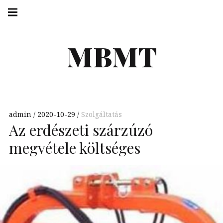
Skip
Main
navigation
to
Menu
content
MBMT
admin
2020-10-29
Szolgáltatás
Az erdészeti szárzúzó
megvétele költséges