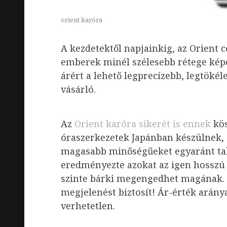
orient karóra
A kezdetektől napjainkig, az Orient c
emberek minél szélesebb rétege kép
árért a lehető legprecízebb, legtök
vásárló.
Az
Orient karóra sikerét is ennek
kös
óraszerkezetek Japánban készülnek,
magasabb minőségűeket egyaránt ta
eredményezte azokat az igen hosszú
szinte bárki megengedhet magának. A
megjelenést biztosít! Ár-érték arán
verhetetlen.