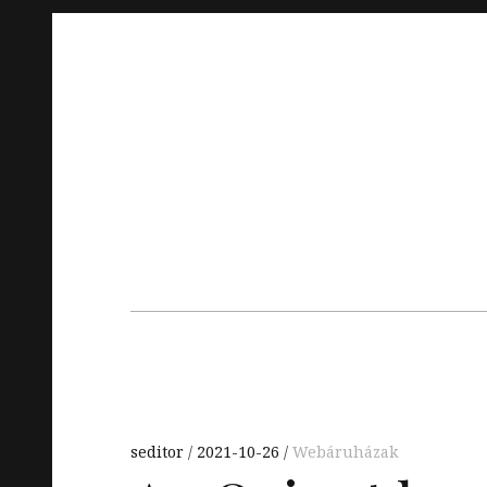
Skip
to
content
Main
navigation
seditor
2021-10-26
Webáruházak