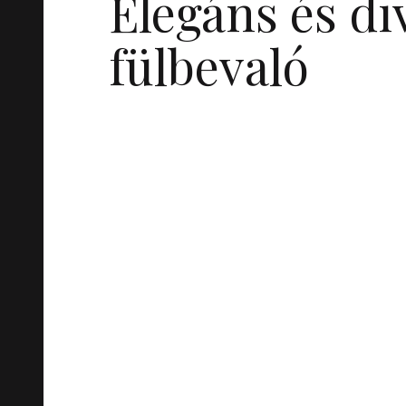
Elegáns és d
fülbevaló