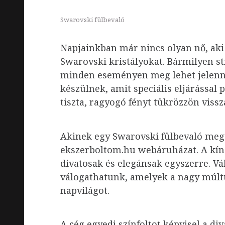
Swarovski fülbevaló
Napjainkban már nincs olyan nő, ak
Swarovski kristályokat. Bármilyen s
minden eseményen meg lehet jelenni
készülnek, amit speciális eljárással
tiszta, ragyogó fényt tükrözzön vissz
Akinek egy Swarovski fülbevaló megvá
ekszerboltom.hu webáruházat. A kíná
divatosak és elegánsak egyszerre. Vá
válogathatunk, amelyek a nagy múltú
napvilágot.
A cég egyedi színfoltot képvisel a d