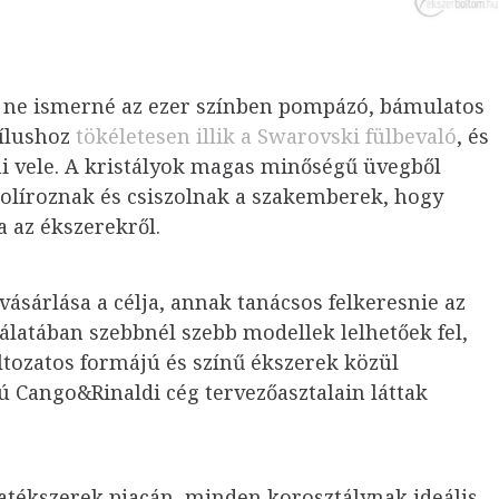
i ne ismerné az ezer színben pompázó, bámulatos
tílushoz
tökéletesen illik a Swarovski fülbevaló
, és
 vele. A kristályok magas minőségű üvegből
 políroznak és csiszolnak a szakemberek, hogy
a az ékszerekről.
sárlása a célja, annak tanácsos felkeresnie az
latában szebbnél szebb modellek lelhetőek fel,
ltozatos formájú és színű ékszerek közül
 Cango&Rinaldi cég tervezőasztalain láttak
ivatékszerek piacán, minden korosztálynak ideális