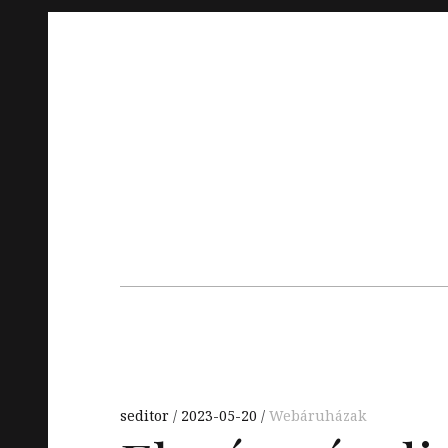
Skip
to
content
Main
navigation
seditor
2023-05-20
Webáruházak