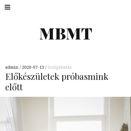
Skip
Main
navigation
to
Menu
content
MBMT
admin
2020-07-13
Szolgáltatás
Előkészületek próbasmink
előtt