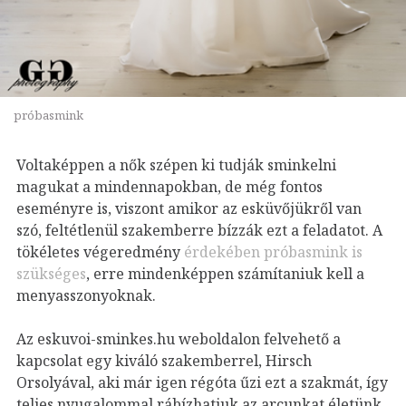
próbasmink
Voltaképpen a nők szépen ki tudják sminkelni
magukat a mindennapokban, de még fontos
eseményre is, viszont amikor az esküvőjükről van
szó, feltétlenül szakemberre bízzák ezt a feladatot. A
tökéletes végeredmény
érdekében próbasmink is
szükséges
, erre mindenképpen számítaniuk kell a
menyasszonyoknak.
Az eskuvoi-sminkes.hu weboldalon felvehető a
kapcsolat egy kiváló szakemberrel, Hirsch
Orsolyával, aki már igen régóta űzi ezt a szakmát, így
teljes nyugalommal rábízhatjuk az arcunkat életünk