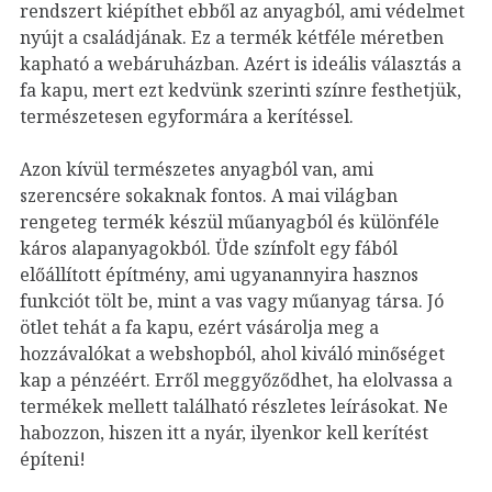
rendszert kiépíthet ebből az anyagból, ami védelmet
nyújt a családjának. Ez a termék kétféle méretben
kapható a webáruházban. Azért is ideális választás a
fa kapu, mert ezt kedvünk szerinti színre festhetjük,
természetesen egyformára a kerítéssel.
Azon kívül természetes anyagból van, ami
szerencsére sokaknak fontos. A mai világban
rengeteg termék készül műanyagból és különféle
káros alapanyagokból. Üde színfolt egy fából
előállított építmény, ami ugyanannyira hasznos
funkciót tölt be, mint a vas vagy műanyag társa. Jó
ötlet tehát a fa kapu, ezért vásárolja meg a
hozzávalókat a webshopból, ahol kiváló minőséget
kap a pénzéért. Erről meggyőződhet, ha elolvassa a
termékek mellett található részletes leírásokat. Ne
habozzon, hiszen itt a nyár, ilyenkor kell kerítést
építeni!