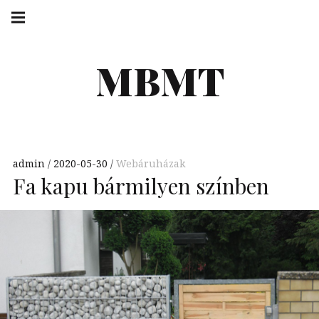
Skip
Main
navigation
to
Menu
content
MBMT
admin
2020-05-30
Webáruházak
Fa kapu bármilyen színben