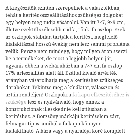
A kiegészítők szintén szerepelnek a választékban,
tehát a kerítés összeállításához szükséges dolgokat
egy helyen meg tudja vásárolni. Van itt 7×7, 9×9 cm,
illetve ezektől szélesebb rúdfa, rönk, fa oszlop. Ezek
az oszlopok stabilan tartják a kerítést, megfelelő
kialakítással hosszú évekig nem lesz semmi probléma
velük. Persze nem mindegy, hogy milyen áron szerzi
be a termékeket, de most a legjobb helyen jár,
ugyanis ebben a webáruházban a 7×7 cm fa oszlop
17% árleszállítás alatt áll. Ezáltal kiváló ár/érték
arányban vásárolhatja meg a kerítéshez szükséges
darabokat.
Tekintse meg a kínálatot, válasszon és
aztán rendeljen! Oszlopokra
fa kapu elkészítéséhez is
szüksége
lesz és nyilvánvaló, hogy ennek a
konstrukciónak illeszkednie kell stílusban a
kerítéshez. A Börzsöny márkájú kerítéselem zárt,
félmagas típus, amiből a fa kapu könnyen
kialakítható. A háza vagy a nyaralója köré komplett