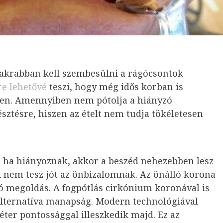
yakrabban kell szembesülni a rágócsontok
re lehetővé
teszi, hogy még idős korban is
sen. Amennyiben nem pótolja a hiányzó
sztésre, hiszen az ételt nem tudja tökéletesen
al ha hiányoznak, akkor a beszéd nehezebben lesz
i nem tesz jót az önbizalomnak. Az önálló korona
ló megoldás.
A fogpótlás cirkónium koronával is
alternatíva manapság. Modern technológiával
éter pontossággal illeszkedik majd. Ez az