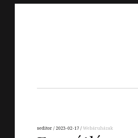
Skip
to
content
Main
navigation
seditor
2023-02-17
Webáruházak