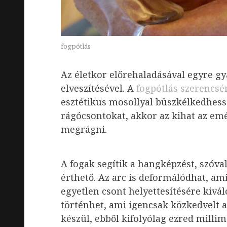
fogpótlás
Az életkor előrehaladásával egyre g
elveszítésével. A
fogpótlás szerencsé
esztétikus mosollyal büszkélkedhes
rágócsontokat, akkor az kihat az emé
megrágni.
A fogak segítik a hangképzést, szóv
érthető. Az arc is deformálódhat, am
egyetlen csont helyettesítésére kivá
történhet, ami igencsak közkedvelt 
készül, ebből kifolyólag ezred millim