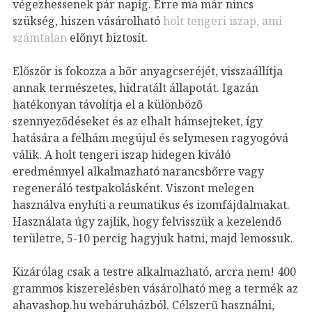
végezhessenek pár napig. Erre ma már nincs
szükség, hiszen vásárolható
holt tengeri iszap, ami
számtalan
előnyt biztosít.
Először is fokozza a bőr anyagcseréjét, visszaállítja
annak természetes, hidratált állapotát. Igazán
hatékonyan távolítja el a különböző
szennyeződéseket és az elhalt hámsejteket, így
hatására a felhám megújul és selymesen ragyogóvá
válik.
A holt tengeri iszap hidegen kiváló
eredménnyel alkalmazható narancsbőrre vagy
regeneráló testpakolásként. Viszont melegen
használva enyhíti a reumatikus és izomfájdalmakat.
Használata úgy zajlik, hogy felvisszük a kezelendő
területre, 5-10 percig hagyjuk hatni, majd lemossuk.
Kizárólag csak a testre alkalmazható, arcra nem! 400
grammos kiszerelésben vásárolható meg a termék az
ahavashop.hu webáruházból. Célszerű használni,