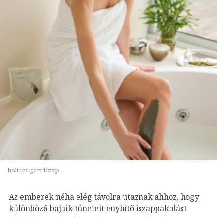
holt tengeri iszap
Az emberek néha elég távolra utaznak ahhoz, hogy
különböző bajaik tüneteit enyhítő iszappakolást