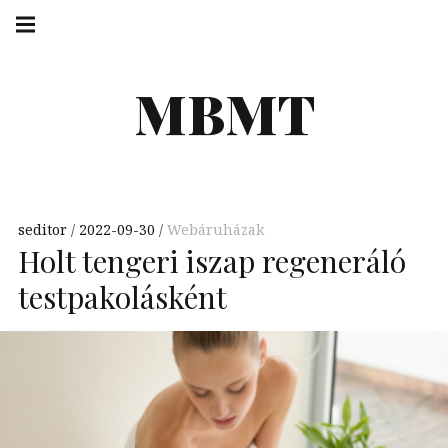
Skip
Main
navigation
to
Menu
content
MBMT
seditor
2022-09-30
Webáruházak
Holt tengeri iszap regeneráló
testpakolásként