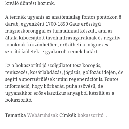
kiváló döntést hozunk.
A termék ugyanis az anatómiailag fontos pontokon 8
darab, egyenként 1700-1850 Gaus erősségű
mágneskoronggal és turmalinnal készült, ami az
általa kibocsájtott távoli infrasugaraknak és negatív
ionoknak köszönhetően, erősítheti a mágneses
szorító ízületekre gyakorolt remek hatást.
Ez a bokaszorító jó szolgálatot tesz kocogás,
teniszezés, kosárlabdázás, jógázás, golfozás idején, de
segíti a sportsérülések utáni regenerációt is. Fontos
információ, hogy bőrbarát, puha szövésű, de
ugyanakkor erős elasztikus anyagból készült ez a
bokaszorító.
Tematika
Webáruházak
Címkék
bokaszorító
.
.