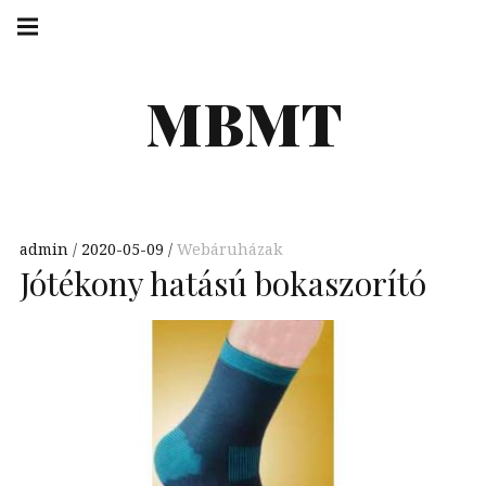
Skip
Main
navigation
to
Menu
content
MBMT
admin
2020-05-09
Webáruházak
Jótékony hatású bokaszorító