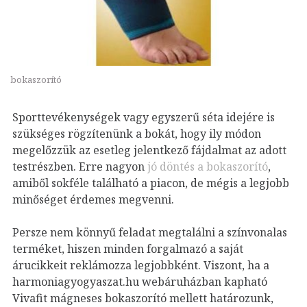
bokaszorító
Sporttevékenységek vagy egyszerű séta idejére is
szükséges rögzítenünk a bokát, hogy ily módon
megelőzzük az esetleg jelentkező fájdalmat az adott
testrészben. Erre nagyon
jó döntés a bokaszorító
,
amiből sokféle található a piacon, de mégis a legjobb
minőséget érdemes megvenni.
Persze nem könnyű feladat megtalálni a színvonalas
terméket, hiszen minden forgalmazó a saját
árucikkeit reklámozza legjobbként. Viszont, ha a
harmoniagyogyaszat.hu webáruházban kapható
Vivafit mágneses bokaszorító mellett határozunk,