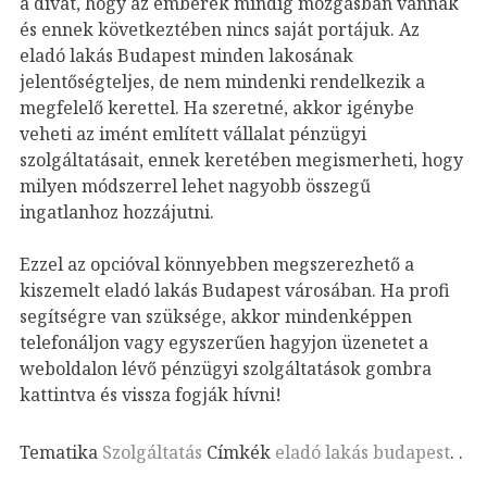
a divat, hogy az emberek mindig mozgásban vannak
és ennek következtében nincs saját portájuk.
Az
eladó lakás Budapest minden lakosának
jelentőségteljes, de nem mindenki rendelkezik a
megfelelő kerettel. Ha szeretné, akkor igénybe
veheti az imént említett vállalat pénzügyi
szolgáltatásait, ennek keretében megismerheti, hogy
milyen módszerrel lehet nagyobb összegű
ingatlanhoz hozzájutni.
Ezzel az opcióval könnyebben megszerezhető a
kiszemelt eladó lakás Budapest városában. Ha profi
segítségre van szüksége, akkor mindenképpen
telefonáljon vagy egyszerűen hagyjon üzenetet a
weboldalon lévő pénzügyi szolgáltatások gombra
kattintva és vissza fogják hívni!
Tematika
Szolgáltatás
Címkék
eladó lakás budapest
.
.