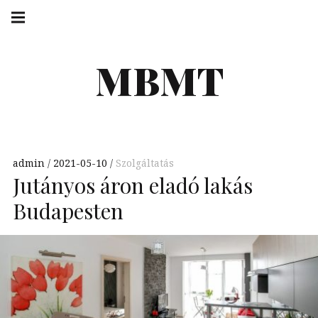
Skip
Main
navigation
to
Menu
content
MBMT
admin
2021-05-10
Szolgáltatás
Jutányos áron eladó lakás
Budapesten