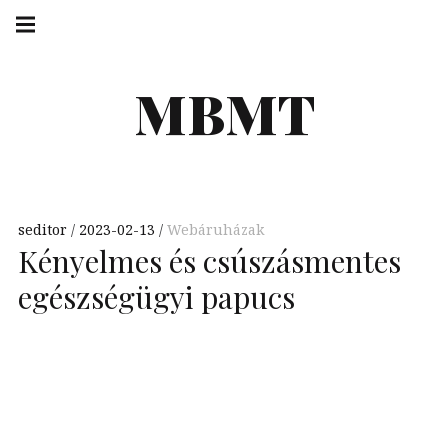
Skip
Main
navigation
to
Menu
content
MBMT
seditor
2023-02-13
Webáruházak
Kényelmes és csúszásmentes
egészségügyi papucs