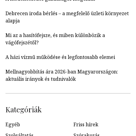
Debrecen iroda bérlés – a megfelelő üzleti környezet
alapja
Mi az a hasítófejsze, és miben különbözik a
vágófejszétől?
A házi vízmű működése és legfontosabb elemei
Mellnagyobbítás ára 2026-ban Magyarországon:
aktuális irányok és tudnivalók
Kategóriák
Egyéb
Friss hírek
Szolgáltatás
Szórakozás