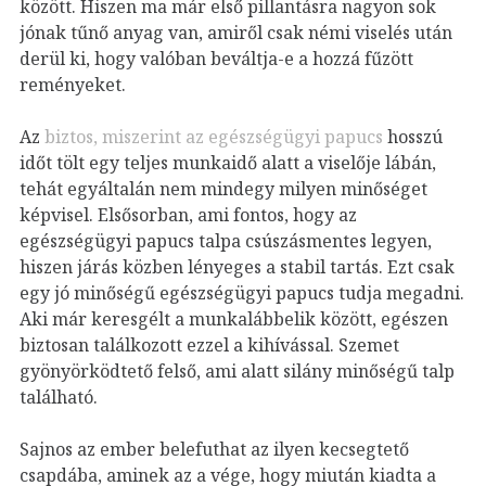
között. Hiszen ma már első pillantásra nagyon sok
jónak tűnő anyag van, amiről csak némi viselés után
derül ki, hogy valóban beváltja-e a hozzá fűzött
reményeket.
Az
biztos, miszerint az egészségügyi papucs
hosszú
időt tölt egy teljes munkaidő alatt a viselője lábán,
tehát egyáltalán nem mindegy milyen minőséget
képvisel. Elsősorban, ami fontos, hogy az
egészségügyi papucs talpa csúszásmentes legyen,
hiszen járás közben lényeges a stabil tartás.
Ezt csak
egy jó minőségű egészségügyi papucs tudja megadni.
Aki már keresgélt a munkalábbelik között, egészen
biztosan találkozott ezzel a kihívással. Szemet
gyönyörködtető felső, ami alatt silány minőségű talp
található.
Sajnos az ember belefuthat az ilyen kecsegtető
csapdába, aminek az a vége, hogy miután kiadta a