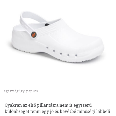
egészségügyi papucs
Gyakran az első pillantásra nem is egyszerű
különbséget tenni egy jó és kevésbé minőségi lábbeli