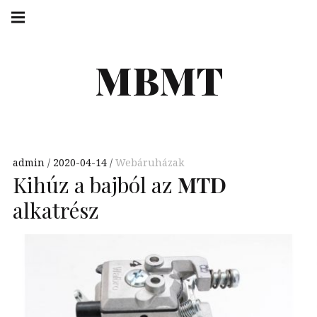
Skip
Main
navigation
to
Menu
content
MBMT
admin
2020-04-14
Webáruházak
Kihúz a bajból az
MTD
alkatrész