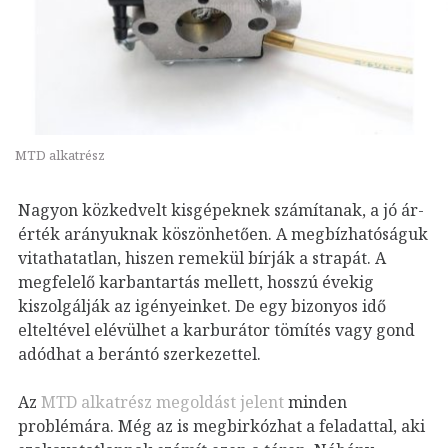
MTD alkatrész
Nagyon közkedvelt kisgépeknek számítanak, a jó ár-
érték arányuknak köszönhetően. A megbízhatóságuk
vitathatatlan, hiszen remekül bírják a strapát. A
megfelelő karbantartás mellett, hosszú évekig
kiszolgálják az igényeinket. De egy bizonyos idő
elteltével elévülhet a karburátor tömítés vagy gond
adódhat a berántó szerkezettel.
Az
MTD alkatrész megoldást jelent
minden
problémára. Még az is megbirkózhat a feladattal, aki