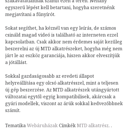
szakavatatlannak számít ezen a téren. Néhány
egyszerű lépést kell betartani, hogyha szeretnénk
megjavítani a fűnyírót.
Sokat segíthet, ha kéznél van egy leírás, de számos
csináld magad videó is található az interneten ezzel
kapcsolatban. Csak akkor nem érdemes saját kezűleg
beszerelni az új MTD alkatrészeket, hogyha még nem
járt le az eszköz garanciája, hiszen akkor elveszítjük
a jótállást.
Sokkal gazdaságosabb az eredeti állapot
helyreállítása egy olcsó alkatrésszel, mint a teljesen
új gép beszerzése. Az MTD alkatrészek utángyártott
változatai egytől-egyig kompatibilisek, akárcsak a
gyári modellek, viszont az árúk sokkal kedvezőbbnek
számít.
Tematika
Webáruházak
Címkék
MTD alkatrész
.
.