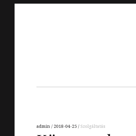
Skip
to
content
Main
navigation
admin
2018-04-25
Szolgáltatás