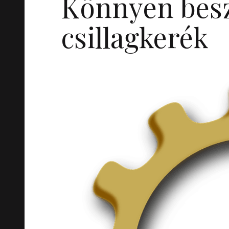
Könnyen bes
csillagkerék