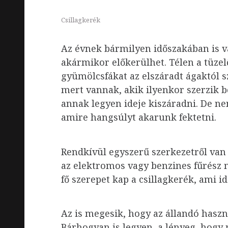
Csillagkerék
Az évnek bármilyen időszakában is v
akármikor előkerülhet. Télen a tüzel
gyümölcsfákat az elszáradt ágaktól 
mert vannak, akik ilyenkor szerzik b
annak legyen ideje kiszáradni. De ne
amire hangsúlyt akarunk fektetni.
Rendkívül egyszerű szerkezetről van
az elektromos vagy benzines fűrész
fő szerepet kap a csillagkerék, ami i
Az is megesik, hogy az állandó haszn
Bárhogyan is legyen, a lényeg, hog