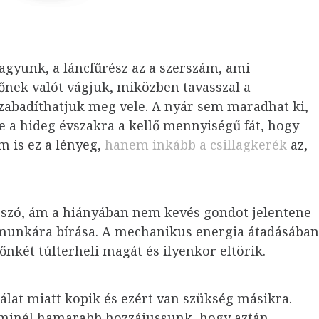
agyunk, a láncfűrész az a szerszám, ami
őnek valót vágjuk, miközben tavasszal a
szabadíthatjuk meg vele. A nyár sem maradhat ki,
e a hideg évszakra a kellő mennyiségű fát, hogy
m is ez a lényeg,
hanem inkább a csillagkerék
az,
 szó, ám a hiányában nem kevés gondot jelentene
 munkára bírása. A mechanikus energia átadásában
dőnkét túlterheli magát és ilyenkor eltörik.
álat miatt kopik és ezért van szükség másikra.
y minél hamarabb hozzájussunk, hogy aztán