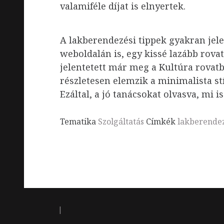
valamiféle díjat is elnyertek.
A lakberendezési tippek gyakran jel
weboldalán is, egy kissé lazább rova
jelentetett már meg a Kultúra rovat
részletesen elemzik a minimalista stí
Ezáltal, a jó tanácsokat olvasva, mi 
Tematika
Szolgáltatás
Címkék
lakberendez
|