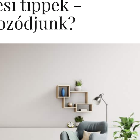
si tippek –
ozódjunk?