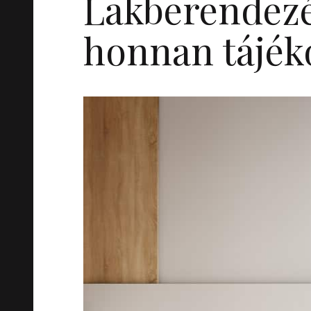
Lakberendezé
honnan tájék