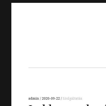
Skip
to
content
Main
navigation
admin
2020-09-22
Szolgáltatás