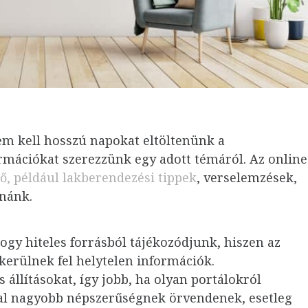
m kell hosszú napokat eltöltenünk a
mációkat szerezzünk egy adott témáról. Az online
tő, például lakberendezési tippek
, verselemzések,
tnánk.
gy hiteles forrásból tájékozódjunk, hiszen az
kerülnek fel helytelen információk.
állításokat, így jobb, ha olyan portálokról
tal nagyobb népszerűségnek örvendenek, esetleg