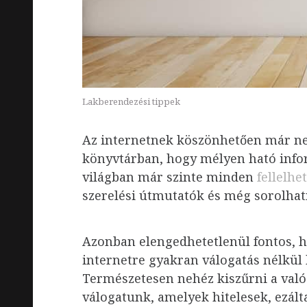
Lakberendezési tippek
Az internetnek köszönhetően már ne
könyvtárban, hogy mélyen ható infor
világban már szinte minden
fellelhe
szerelési útmutatók és még sorolha
Azonban elengedhetetlenül fontos, ho
internetre gyakran válogatás nélkül 
Természetesen nehéz kiszűrni a valós 
válogatunk, amelyek hitelesek, ezál