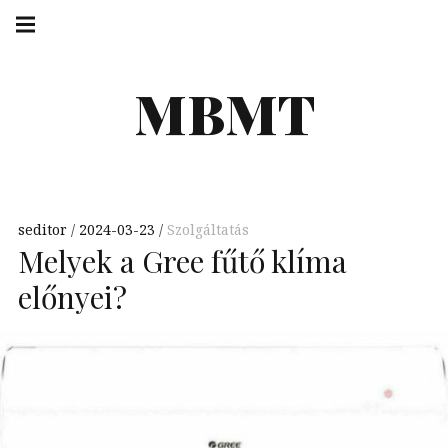
Skip
Main
navigation
to
Menu
content
MBMT
seditor
2024-03-23
Szolgáltatás
Melyek a Gree fűtő klíma
előnyei?