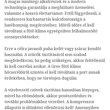
A magas minőségi alkatrészek és a modern
technológia garantálja a megbízható üzemelést,
valamint a hosszú élettartamot. Ettől függetlenül, a
rendszeres karbantartás kulcsfontosságú a
hatékonyság megőrzéséhez. Időről-időre el kell
távolítani a fűtő klíma egységeiben felhalmozódó
szennyeződéseket.
Erre a célra javasolt puha kefét vagy száraz kendőt
használni. A szűrők tisztításáról sem szabad
megfeledkezni, ha pedig szükséges, akkor feltétlenül
ki kell cserélni azokat. A Gree fűtő klíma
hőcserélőiről szintén el kell távolítani a port annak
érdekében, hogy ne történjen dugulás.
A vízelvezető csövek tisztítása hasonlóan lényeges,
mivel ha eltömődnek, akkor penészedéshez és
további problémákhoz vezethet. A kompresszor
állapotát is időnként ellenőrizni kell! Amennyiben