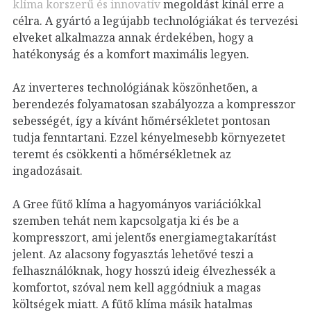
klíma korszerű és innovatív
megoldást kínál erre a
célra. A gyártó a legújabb technológiákat és tervezési
elveket alkalmazza annak érdekében, hogy a
hatékonyság és a komfort maximális legyen.
Az inverteres technológiának köszönhetően, a
berendezés folyamatosan szabályozza a kompresszor
sebességét, így a kívánt hőmérsékletet pontosan
tudja fenntartani. Ezzel kényelmesebb környezetet
teremt és csökkenti a hőmérsékletnek az
ingadozásait.
A Gree fűtő klíma a hagyományos variációkkal
szemben tehát nem kapcsolgatja ki és be a
kompresszort, ami jelentős energiamegtakarítást
jelent. Az alacsony fogyasztás lehetővé teszi a
felhasználóknak, hogy hosszú ideig élvezhessék a
komfortot, szóval nem kell aggódniuk a magas
költségek miatt. A fűtő klíma másik hatalmas