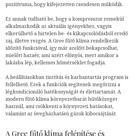
pozitívuma, hogy kifejezetten csendesen működik.
Ez annak tudható be, hogy a kompresszor remekül
alkalmazkodik az aktuális igényekhez, vagyis
elkerülhető a hirtelen be- és kikapcsolódásból eredő
zaj, illetve rezgés. A Gree fűtő klíma rendelkezik
időzítő funkcióval, így már azelőtt bekapcsolhat,
mielőtt hazaér, ami azért előnyös, mert amikor a
lakásba lép, kellemes hőmérséklet fogadja.
A beállításokban tisztítás és karbantartás program is
fellelhető. Ezek a funkciók segítenek megőrizni a
légkondicionáló hatékonyságát és élettartamát. A
modern fűtő klíma környezetbarát hűtőközeget
használ, ami csökkenti a környezeti hatásokat,
valamint az üvegházhatású gázok kibocsájtását.
A Gree fűtő klíma felépítése és