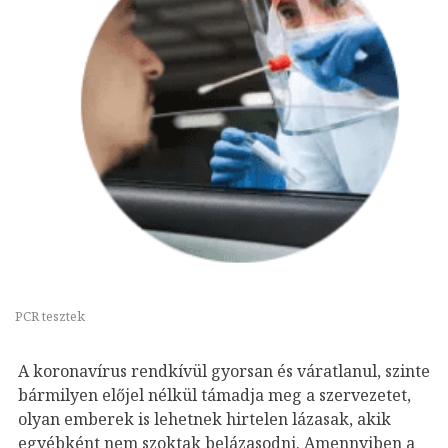
PCR tesztek
A koronavírus rendkívül gyorsan és váratlanul, szinte
bármilyen előjel nélkül támadja meg a szervezetet,
olyan emberek is lehetnek hirtelen lázasak, akik
egyébként nem szoktak belázasodni. Amennyiben a