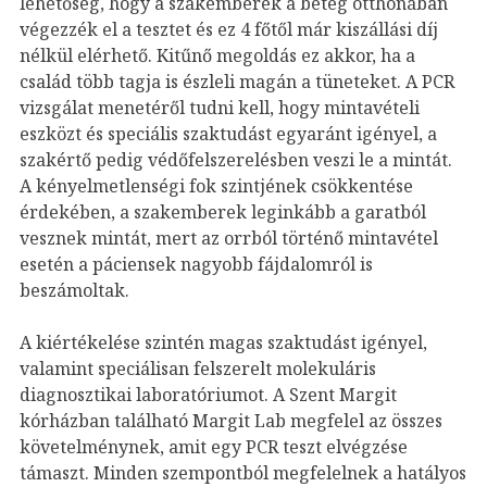
lehetőség, hogy a szakemberek a beteg otthonában
végezzék el a tesztet és ez 4 főtől már kiszállási díj
nélkül elérhető. Kitűnő megoldás ez akkor, ha a
család több tagja is észleli magán a tüneteket. A PCR
vizsgálat menetéről tudni kell, hogy mintavételi
eszközt és speciális szaktudást egyaránt igényel, a
szakértő pedig védőfelszerelésben veszi le a mintát.
A kényelmetlenségi fok szintjének csökkentése
érdekében, a szakemberek leginkább a garatból
vesznek mintát, mert az orrból történő mintavétel
esetén a páciensek nagyobb fájdalomról is
beszámoltak.
A kiértékelése szintén magas szaktudást igényel,
valamint speciálisan felszerelt molekuláris
diagnosztikai laboratóriumot. A Szent Margit
kórházban található Margit Lab megfelel az összes
követelménynek, amit egy PCR teszt elvégzése
támaszt. Minden szempontból megfelelnek a hatályos