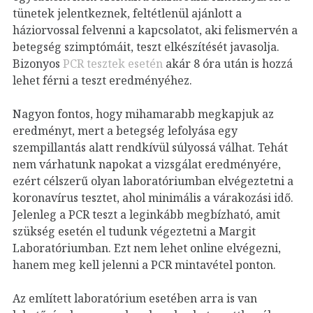
tünetek jelentkeznek, feltétlenül ajánlott a
háziorvossal felvenni a kapcsolatot, aki felismervén a
betegség szimptómáit, teszt elkészítését javasolja.
Bizonyos
PCR tesztek esetén
akár 8 óra után is hozzá
lehet férni a teszt eredményéhez.
Nagyon fontos, hogy mihamarabb megkapjuk az
eredményt, mert a betegség lefolyása egy
szempillantás alatt rendkívül súlyossá válhat. Tehát
nem várhatunk napokat a vizsgálat eredményére,
ezért célszerű olyan laboratóriumban elvégeztetni a
koronavírus tesztet, ahol minimális a várakozási idő.
Jelenleg a PCR teszt a leginkább megbízható, amit
szükség esetén el tudunk végeztetni a Margit
Laboratóriumban. Ezt nem lehet online elvégezni,
hanem meg kell jelenni a PCR mintavétel ponton.
Az említett laboratórium esetében arra is van