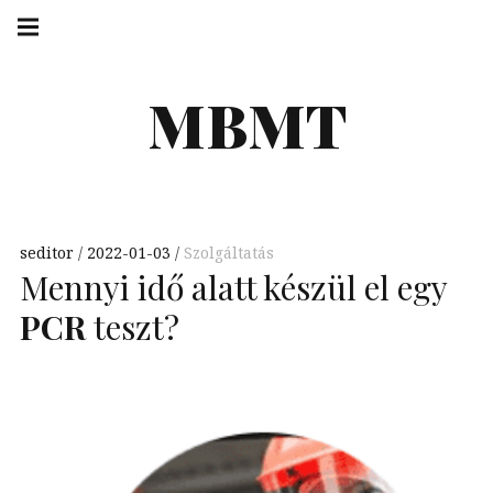
Skip
Main
navigation
to
Menu
content
MBMT
seditor
2022-01-03
Szolgáltatás
Mennyi idő alatt készül el egy
PCR
teszt?