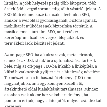
listáján. A jobb helyezés pedig több látogatót, több
érdeklődőt, végső soron pedig több vásárlót jelent. A
SEO főbb elemei közé tartozik a technikai SEO,
amikor a weboldal gyorsaságának, biztonságának,
mobilbarát működésének biztosítása történik. A
másik eleme a tartalmi SEO, ami értékes,
keresőoptimalizált szövegek, blogcikkek és
termékleírások készítését jelenti.
Az on-page SEO-ba a kulcsszavak, meta leírások,
címek és az URL-struktúra optimalizálása tartozik
bele, míg az off-page SEO-ba inkább a linképítés, a
külső hivatkozások gyűjtése és a hitelesség növelése.
Természetesen a felhasználói élményt (UX) sem
hagyhatjuk ki, ami egy könnyen kezelhető,
áttekinthető oldal kialakítását tartalmazza. Mindez
azonban csak akkor hoz valódi eredményt, ha
pontosan értjük, hogy a látogatók milyen szándékkal
keresnek.