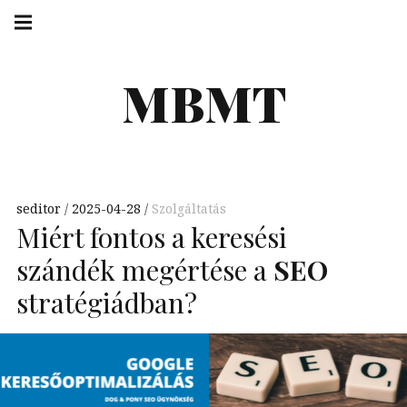
Skip
Main
navigation
to
Menu
content
MBMT
seditor
2025-04-28
Szolgáltatás
Miért fontos a keresési
szándék megértése a
SEO
stratégiádban?