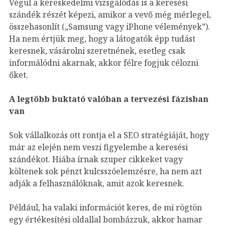
Végül a kereskedelmi vizsgálódás is a keresési
szándék részét képezi, amikor a vevő még mérlegel,
összehasonlít („Samsung vagy iPhone vélemények”).
Ha nem értjük meg, hogy a látogatók épp tudást
keresnek, vásárolni szeretnének, esetleg csak
informálódni akarnak, akkor félre fogjuk célozni
őket.
A legtöbb buktató valóban a tervezési fázisban
van
Sok vállalkozás ott rontja el a SEO stratégiáját, hogy
már az elején nem veszi figyelembe a keresési
szándékot. Hiába írnak szuper cikkeket vagy
költenek sok pénzt kulcsszóelemzésre, ha nem azt
adják a felhasználóknak, amit azok keresnek.
Például, ha valaki információt keres, de mi rögtön
egy értékesítési oldallal bombázzuk, akkor hamar