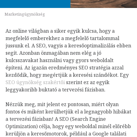
Marketingügynökség
Az online világban a siker egyik kulcsa, hogy a
megfelelő emberekhez a megfelelő tartalommal
jussunk el. A SEO, vagyis a keresőoptimalizálás ebben
segít. Azonban önmagában nem elég a jó
kulcsszavakat használni vagy gyors weboldalt
építeni. Az igazán eredményes SEO stratégia azzal
kezdődik, hogy megértjük a keresési szándékot. Egy
SEO ügynökség szakértői
szerint ez az egyik
leggyakoribb buktató a tervezési fázisban.
Nézzük meg, mit jelent ez pontosan, miért olyan
fontos és miként kerülhetjük el a legnagyobb hibákat
a tervezési fázisban! A SEO (Search Engine
Optimization) célja, hogy egy weboldal minél előrébb
kerüljön a keresőmotorok, például a Google találati