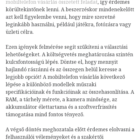
mobiltelefon vásárlás összetett feladat
, így érdemes
körültekintőnek lenni. A beszerzéskor mindenekelőtt
azt kell figyelembe venni, hogy mire szeretné
leginkább használni, például játékra, fotózásra vagy
üzleti célra.
Ezen igények felmérése segít szűkíteni a választási
lehetőségeket. A költségvetés meghatározása szintén
kulcsfontosságú lépés. Döntse el, hogy mennyit
hajlandó rászánni és az összegen belül keresse a
legjobb opciót!
A mobiltelefon vásárlás következő
lépése a különböző modellek műszaki
specifikációinak és funkcióinak az összehasonlítása. A
RAM, a tárhely mérete, a kamera minősége, az
akkumulátor élettartama és a szoftverfrissítés
támogatása mind fontos tényező.
A végső döntés meghozatala előtt érdemes elolvasni a
felhasználói véleményeket és a szakértői