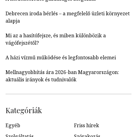
Debrecen iroda bérlés – a megfelelő üzleti környezet
alapja
Mi az a hasítófejsze, és miben különbözik a
vágófejszétől?
A házi vízmű működése és legfontosabb elemei
Mellnagyobbítás ára 2026-ban Magyarországon:
aktuális irányok és tudnivalók
Kategóriák
Egyéb
Friss hírek
Szolgáltatás
Szórakozás