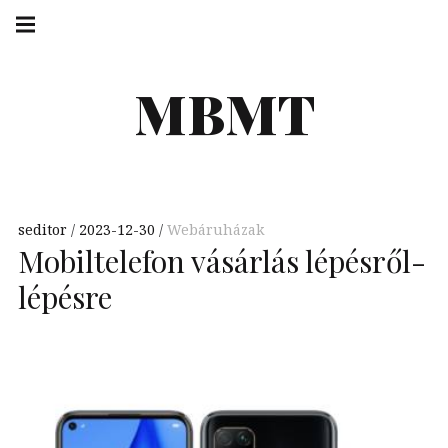
Skip
Main
navigation
to
Menu
content
MBMT
seditor
2023-12-30
Webáruházak
Mobiltelefon vásárlás lépésről-
lépésre