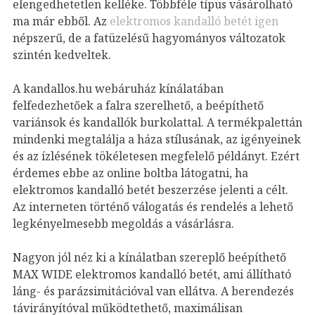
elengedhetetlen kelléke. Többféle típus vásárolható
ma már ebből. Az
elektromos kandalló betét igen
népszerű, de a fatüzelésű hagyományos változatok
szintén kedveltek.
A kandallos.hu webáruház kínálatában
felfedezhetőek a falra szerelhető, a beépíthető
variánsok és kandallók burkolattal. A termékpalettán
mindenki megtalálja a háza stílusának, az igényeinek
és az ízlésének tökéletesen megfelelő példányt.
Ezért
érdemes ebbe az online boltba látogatni, ha
elektromos kandalló betét beszerzése jelenti a célt.
Az interneten történő válogatás és rendelés a lehető
legkényelmesebb megoldás a vásárlásra.
Nagyon jól néz ki a kínálatban szereplő beépíthető
MAX WIDE elektromos kandalló betét, ami állítható
láng- és parázsimitációval van ellátva. A berendezés
távirányítóval működtethető, maximálisan