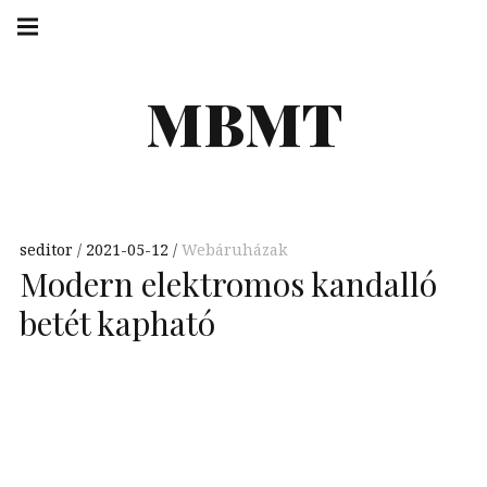
Skip
Main
navigation
to
Menu
content
MBMT
seditor
2021-05-12
Webáruházak
Modern elektromos kandalló
betét kapható