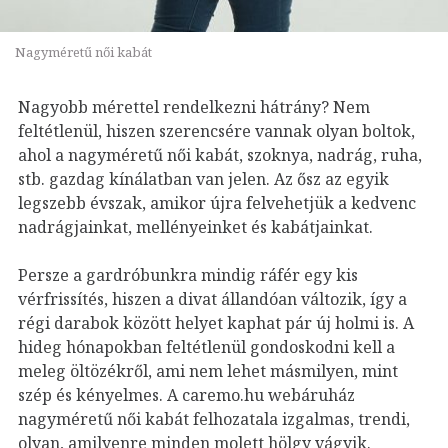
Nagyméretű női kabát
Nagyobb mérettel rendelkezni hátrány? Nem
feltétlenül, hiszen szerencsére vannak olyan boltok,
ahol a nagyméretű női kabát, szoknya, nadrág, ruha,
stb. gazdag kínálatban van jelen. Az ősz az egyik
legszebb évszak, amikor újra felvehetjük a kedvenc
nadrágjainkat, mellényeinket és kabátjainkat.
Persze a gardróbunkra mindig ráfér egy kis
vérfrissítés, hiszen a divat állandóan változik, így a
régi darabok között helyet kaphat pár új holmi is. A
hideg hónapokban feltétlenül gondoskodni kell a
meleg öltözékről, ami nem lehet másmilyen, mint
szép és kényelmes. A caremo.hu webáruház
nagyméretű női kabát felhozatala izgalmas, trendi,
olyan, amilyenre minden molett hölgy vágyik.