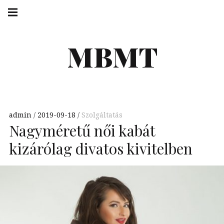
Skip
Main
navigation
to
Menu
content
MBMT
admin
2019-09-18
Szolgáltatás
Nagyméretű női kabát
kizárólag divatos kivitelben