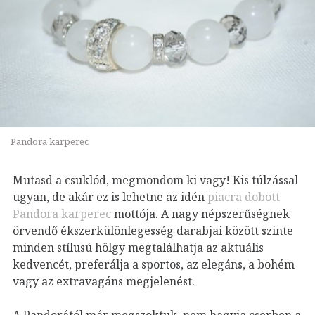
Pandora karperec
Mutasd a csuklód, megmondom ki vagy! Kis túlzással
ugyan, de akár ez is lehetne az idén
piacra dobott
Pandora karperec
mottója. A nagy népszerűségnek
örvendő ékszerkülönlegesség darabjai között szinte
minden stílusú hölgy megtalálhatja az aktuális
kedvencét, preferálja a sportos, az elegáns, a bohém
vagy az extravagáns megjelenést.
A Pandorától már megszoktuk, nem hagyja cserben a