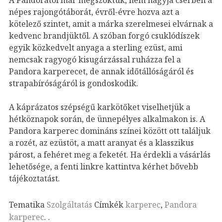
népes rajongótáborát, évről-évre hozva azt a
kötelező szintet, amit a márka szerelmesei elvárnak a
kedvenc brandjüktől. A szóban forgó csuklódíszek
egyik közkedvelt anyaga a sterling ezüst, ami
nemcsak ragyogó kisugárzással ruházza fel a
Pandora karperecet, de annak időtállóságáról és
strapabíróságáról is gondoskodik.
A káprázatos szépségű karkötőket viselhetjük a
hétköznapok során, de ünnepélyes alkalmakon is. A
Pandora karperec domináns színei között ott találjuk
a rozét, az ezüstöt, a matt aranyat és a klasszikus
párost, a fehéret meg a feketét. Ha érdekli a vásárlás
lehetősége, a fenti linkre kattintva kérhet bővebb
tájékoztatást.
Tematika
Szolgáltatás
Címkék
karperec
,
Pandora
karperec
.
.