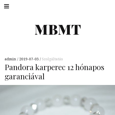
Skip
Main
navigation
to
Menu
content
MBMT
admin
2019-07-03
Szolgáltatás
Pandora karperec 12 hónapos
garanciával