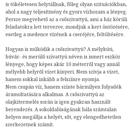
is tökéletesen helytállnak, főleg olyan szituációkban,
ahol a nagy teljesítmény és gyors vízhozam a lényeg.
Persze megvehető az a csőszivattyú, ami a ház körüli
feladatokra lett tervezve, mondjuk a kert öntözésére,
esetleg a medence vízének a cseréjére, feltöltésére.
Hogyan is működik a csőszivattyú? A mélykúti,
búvár- és merülő szivattyú néven is ismert eszköz
lényege, hogy képes akár 10 méterről vagy annál
mélyebb helyről vizet kinyeri. Nem szívja a vizet,
hanem sokkal inkább a felszínre nyomja.
Nem csupán víz, hanem szinte bármilyen folyadék
áramoltatására alkalmas. A csőszivattyú az
olajkitermelés során is igen gyakran használt
berendezés. A sokoldalúságának hála számtalan
helyen megállja a helyét, sőt, egy elengedhetetlen
szerkezetnek számít.