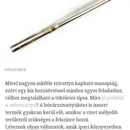
csőszivattyú
Mivel nagyon sokféle szivattyú kapható manapság,
ezért egy kis hozzáértéssel minden egyes feladathoz,
célhoz megtalálható a tökéletes típus. Mire
jó például
a csőszivattyú
? A búvárszivattyúként is ismert
termék gyakran kerül elő, amikor a vizet mélyebb
területről szükséges a felszínre hozni.
Léteznek olyan változatok, amik ipari környezetben