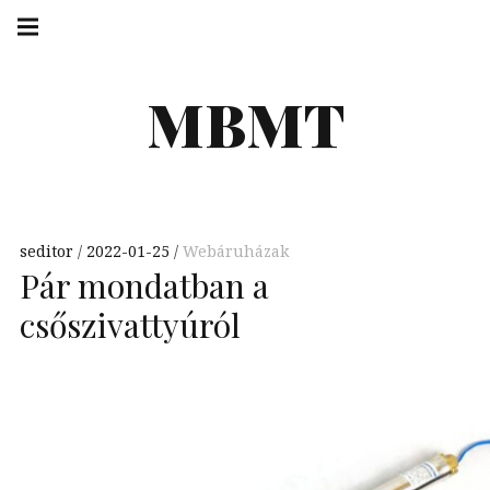
Skip
Main
navigation
to
Menu
content
MBMT
seditor
2022-01-25
Webáruházak
Pár mondatban a
csőszivattyúról