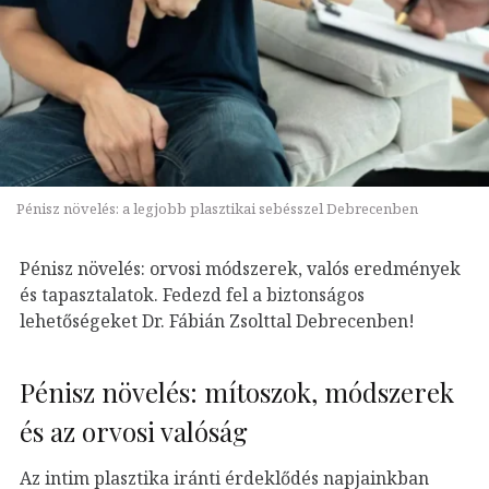
Pénisz növelés: a legjobb plasztikai sebésszel Debrecenben
Pénisz növelés: orvosi módszerek, valós eredmények
és tapasztalatok. Fedezd fel a biztonságos
lehetőségeket Dr. Fábián Zsolttal Debrecenben!
Pénisz növelés: mítoszok, módszerek
és az orvosi valóság
Az intim plasztika iránti érdeklődés napjainkban