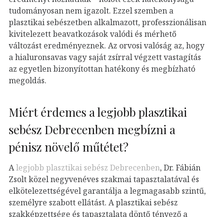
tudományosan nem igazolt. Ezzel szemben a
plasztikai sebészetben alkalmazott, professzionálisan
kivitelezett beavatkozások valódi és mérhető
változást eredményeznek. Az orvosi valóság az, hogy
a hialuronsavas vagy saját zsírral végzett vastagítás
az egyetlen bizonyítottan hatékony és megbízható
megoldás.
Miért érdemes a legjobb plasztikai
sebész Debrecenben megbízni a
pénisz növelő műtétet?
A
legjobb plasztikai sebész Debrecenben
, Dr. Fábián
Zsolt közel negyvenéves szakmai tapasztalatával és
elkötelezettségével garantálja a legmagasabb szintű,
személyre szabott ellátást. A plasztikai sebész
szakképzettsége és tapasztalata döntő tényező a