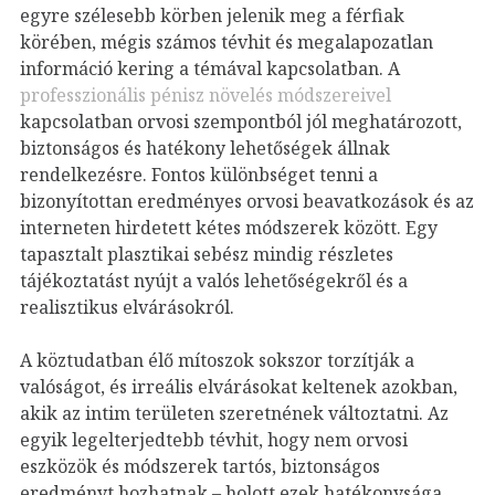
egyre szélesebb körben jelenik meg a férfiak
körében, mégis számos tévhit és megalapozatlan
információ kering a témával kapcsolatban. A
professzionális pénisz növelés módszereivel
kapcsolatban orvosi szempontból jól meghatározott,
biztonságos és hatékony lehetőségek állnak
rendelkezésre. Fontos különbséget tenni a
bizonyítottan eredményes orvosi beavatkozások és az
interneten hirdetett kétes módszerek között. Egy
tapasztalt plasztikai sebész mindig részletes
tájékoztatást nyújt a valós lehetőségekről és a
realisztikus elvárásokról.
A köztudatban élő mítoszok sokszor torzítják a
valóságot, és irreális elvárásokat keltenek azokban,
akik az intim területen szeretnének változtatni. Az
egyik legelterjedtebb tévhit, hogy nem orvosi
eszközök és módszerek tartós, biztonságos
eredményt hozhatnak – holott ezek hatékonysága