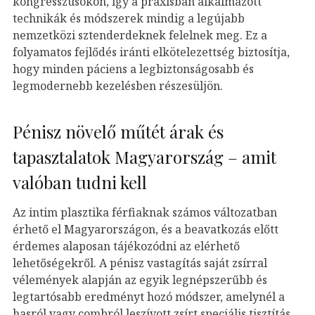
kongresszusokon, így a praxisban alkalmazott
technikák és módszerek mindig a legújabb
nemzetközi sztenderdeknek felelnek meg. Ez a
folyamatos fejlődés iránti elkötelezettség biztosítja,
hogy minden páciens a legbiztonságosabb és
legmodernebb kezelésben részesüljön.
Pénisz növelő műtét árak és
tapasztalatok Magyarország – amit
valóban tudni kell
Az intim plasztika férfiaknak számos változatban
érhető el Magyarországon, és a beavatkozás előtt
érdemes alaposan tájékozódni az elérhető
lehetőségekről. A pénisz vastagítás saját zsírral
vélemények alapján az egyik legnépszerűbb és
legtartósabb eredményt hozó módszer, amelynél a
hasról vagy combról leszívott zsírt speciális tisztítás