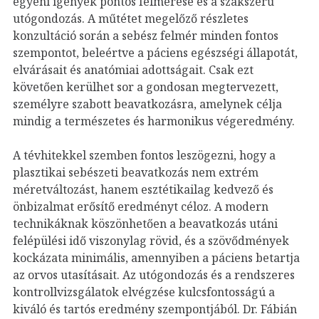
egyéni igények pontos felmérése és a szakszerű
utógondozás. A műtétet megelőző részletes
konzultáció során a sebész felmér minden fontos
szempontot, beleértve a páciens egészségi állapotát,
elvárásait és anatómiai adottságait. Csak ezt
követően kerülhet sor a gondosan megtervezett,
személyre szabott beavatkozásra, amelynek célja
mindig a természetes és harmonikus végeredmény.
A tévhitekkel szemben fontos leszögezni, hogy a
plasztikai sebészeti beavatkozás nem extrém
méretváltozást, hanem esztétikailag kedvező és
önbizalmat erősítő eredményt céloz. A modern
technikáknak köszönhetően a beavatkozás utáni
felépülési idő viszonylag rövid, és a szövődmények
kockázata minimális, amennyiben a páciens betartja
az orvos utasításait. Az utógondozás és a rendszeres
kontrollvizsgálatok elvégzése kulcsfontosságú a
kiváló és tartós eredmény szempontjából. Dr. Fábián