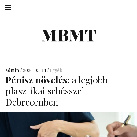
Skip
Main
navigation
to
Menu
content
MBMT
admin
2026-05-14
Egyéb
Pénisz növelés:
a legjobb
plasztikai sebésszel
Debrecenben