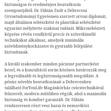
biztonságos és eredményes beavatkozás
szempontjából. Dr. Fábián Zsolt a Debreceni
Orvostudományi Egyetemen szerzett orvosi diplomát,
majd általános sebészként és plasztikai sebészként
egyaránt mélyítette szakmai tudását. Mikrosebészeti
képzése révén rendkívül precíz és szövetkímélő
technikákat alkalmaz, amelyek minimális
szövődménykockázatot és gyorsabb felépülést
biztosítanak.
A kiváló szakember minden pácienst partnerként
kezel, és a konzultáció során közösen határozzák meg
a legreálisabb és legbiztonságosabb megoldást. A
pénisz növelés beavatkozásait a Debrecenben
található ForYouLife Magánkórház csúcstechnikával
felszerelt, modern műtőiben végzik, ahol a maximális
biztonság és komfort garantált. Dr. Fábián
rendszeresen részt vesz hazai és nemzetközi