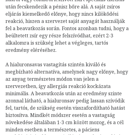
után fecskendezik a pénisz bőre alá. A saját zsíros
eljárás kiemelkedő előnye, hogy nincs kilökődési
reakció, hiszen a szervezet saját anyagát használják
fel a beavatkozás során. Fontos azonban tudni, hogy a
beültetett zsír egy része felszívódhat, ezért 2-3
alkalomra is szükség lehet a végleges, tartós
eredmény eléréséhez.
A hialuronsavas vastagítás szintén kiváló és
megbízható alternatíva, amelynek nagy előnye, hogy
az anyag természetes módon van jelen a
szervezetben, így allergiás reakció kockázata
minimális. A beavatkozás után az eredmény szinte
azonnal látható, a hialuronsav pedig lassan szívódik
fel, tartós, de szükség esetén visszafordítható hatást
biztosítva. Mindkét módszer esetén a vastagság
növekedése általában 1-3 cm között mozog, és a cél
minden esetben a természetes, a páciens