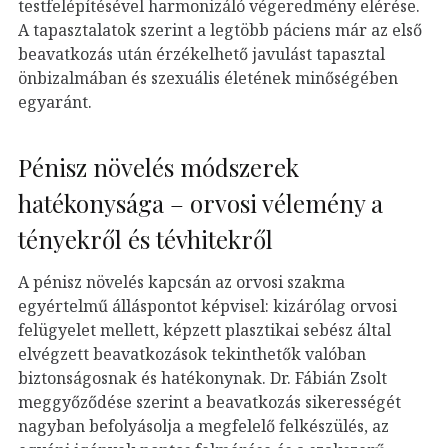
testfelépítésével harmonizáló végeredmény elérése.
A tapasztalatok szerint a legtöbb páciens már az első
beavatkozás után érzékelhető javulást tapasztal
önbizalmában és szexuális életének minőségében
egyaránt.
Pénisz növelés módszerek
hatékonysága – orvosi vélemény a
tényekről és tévhitekről
A pénisz növelés kapcsán az orvosi szakma
egyértelmű álláspontot képvisel: kizárólag orvosi
felügyelet mellett, képzett plasztikai sebész által
elvégzett beavatkozások tekinthetők valóban
biztonságosnak és hatékonynak. Dr. Fábián Zsolt
meggyőződése szerint a beavatkozás sikerességét
nagyban befolyásolja a megfelelő felkészülés, az